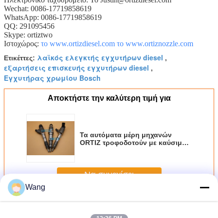
Wechat: 0086-17719858619
WhatsApp: 0086-17719858619
QQ: 291095456
Skype: ortiztwo
Ιστοχώρος:
το www.ortizdiesel.com
το www.ortiznozzle.com
λαϊκός ελεγκτής εγχυτήρων diesel
Ετικέττες:
,
εξαρτήσεις επισκευής εγχυτήρων diesel
,
Εγχυτήρας χρωμίου Bosch
Αποκτήστε την καλύτερη τιμή για
Τα αυτόματα μέρη μηχανών
ORTIZ τροφοδοτούν με καύσιμα
τον εγχυτήρα 0445110318
εγχυτήρες diesel αντλιών
βαθμολόγησης 0 445 318 που
Να συνεχίσει
κατασκευάζονται 110 στην Κίνα
Wang
Κοινός εγχυτήρας ραγών Bosch
Περισσότεροι