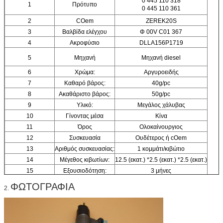
0 445 110 318
1
Πρότυπο
0 445 110 361
2
COem
ZEREK20S
3
Βαλβίδα ελέγχου
Φ 00V C01 367
4
Ακροφύσιο
DLLA156P1719
5
Μηχανή
Μηχανή diesel
6
Χρώμα:
Αργυροειδής
7
Καθαρό βάρος:
40g/pc
8
Ακαθάριστο βάρος:
50g/pc
9
Υλικό:
Μεγάλος χάλυβας
10
Γίνοντας μέσα
Κίνα
11
Όρος
Ολοκαίνουργιος
12
Συσκευασία
Ουδέτερος ή cOem
13
Αριθμός συσκευασίας:
1 κομμάτι/κιβώτιο
14
Μέγεθος κιβωτίων:
12.5 (εκατ.) *2.5 (εκατ.) *2.5 (εκατ.)
15
Εξουσιοδότηση:
3 μήνες
ΦΩΤΟΓΡΑΦΙΑ
2.