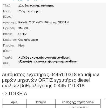
Υλικό:
χάλυβας υψηλής ταχύτητας
Μικτό
750g ανά κομμάτι
βάρος:
εφαρμογή:
Paladin 2.5D 4WD 109kw της NISSAN
Εγγύηση:
3MONTH
Bransd:
ORTIZ
Κατάσταση:
Ολοκαίνουργιο
Γίνοντας
Κίνα
μέσα:
λαϊκός ελεγκτής εγχυτήρων diesel
Υψηλό
,
εξαρτήσεις επισκευής εγχυτήρων diesel
φως:
Αυτόματος εγχυτήρας 0445110318 καυσίμων
μερών μηχανών ORTIZ εγχυτήρες diesel
αντλιών βαθμολόγησης 0 445 110 318
ΣΤΟΙΧΕΙΑ
1.
Αριθ.
Στοιχείο
Κοινός εγχυτήρας ραγών