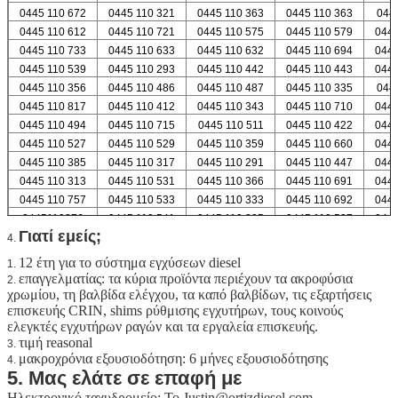
0445 110 672
0445 110 321
0445 110 363
0445 110 363
044
0445 110 612
0445 110 721
0445 110 575
0445 110 579
0445
0445 110 733
0445 110 633
0445 110 632
0445 110 694
0445
0445 110 539
0445 110 293
0445 110 442
0445 110 443
0445
0445 110 356
0445 110 486
0445 110 487
0445 110 335
044
0445 110 817
0445 110 412
0445 110 343
0445 110 710
0445
0445 110 494
0445 110 715
0445 110 511
0445 110 422
0445
0445 110 527
0445 110 529
0445 110 359
0445 110 660
0445
0445 110 385
0445 110 317
0445 110 291
0445 110 447
0445
0445 110 313
0445 110 531
0445 110 366
0445 110 691
0445
0445 110 757
0445 110 533
0445 110 333
0445 110 692
0445
0445110376
0445 110 541
0445 110 305
0445 110 537
0445
Γιατί εμείς;
4.
12 έτη για το σύστημα εγχύσεων diesel
1.
επαγγελματίας: τα κύρια προϊόντα περιέχουν τα ακροφύσια
2.
χρωμίου, τη βαλβίδα ελέγχου, τα καπό βαλβίδων, τις εξαρτήσεις
επισκευής CRIN, shims ρύθμισης εγχυτήρων, τους κοινούς
ελεγκτές εγχυτήρων ραγών και τα εργαλεία επισκευής.
τιμή reasonal
3.
μακροχρόνια εξουσιοδότηση: 6 μήνες εξουσιοδότησης
4.
5. Μας ελάτε σε επαφή με
Ηλεκτρονικό ταχυδρομείο: Το Justin@ortizdiesel.com