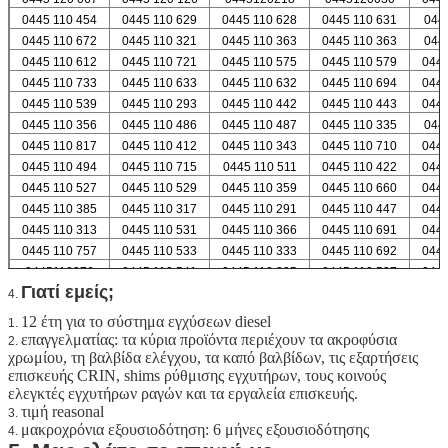
0445 110 454
0445 110 629
0445 110 628
0445 110 631
044
0445 110 672
0445 110 321
0445 110 363
0445 110 363
044
0445 110 612
0445 110 721
0445 110 575
0445 110 579
0445
0445 110 733
0445 110 633
0445 110 632
0445 110 694
0445
0445 110 539
0445 110 293
0445 110 442
0445 110 443
0445
0445 110 356
0445 110 486
0445 110 487
0445 110 335
044
0445 110 817
0445 110 412
0445 110 343
0445 110 710
0445
0445 110 494
0445 110 715
0445 110 511
0445 110 422
0445
0445 110 527
0445 110 529
0445 110 359
0445 110 660
0445
0445 110 385
0445 110 317
0445 110 291
0445 110 447
0445
0445 110 313
0445 110 531
0445 110 366
0445 110 691
0445
0445 110 757
0445 110 533
0445 110 333
0445 110 692
0445
0445110376
0445 110 541
0445 110 305
0445 110 537
0445
Γιατί εμείς;
4.
12 έτη για το σύστημα εγχύσεων diesel
1.
επαγγελματίας: τα κύρια προϊόντα περιέχουν τα ακροφύσια
2.
χρωμίου, τη βαλβίδα ελέγχου, τα καπό βαλβίδων, τις εξαρτήσεις
επισκευής CRIN, shims ρύθμισης εγχυτήρων, τους κοινούς
ελεγκτές εγχυτήρων ραγών και τα εργαλεία επισκευής.
τιμή reasonal
3.
μακροχρόνια εξουσιοδότηση: 6 μήνες εξουσιοδότησης
4.