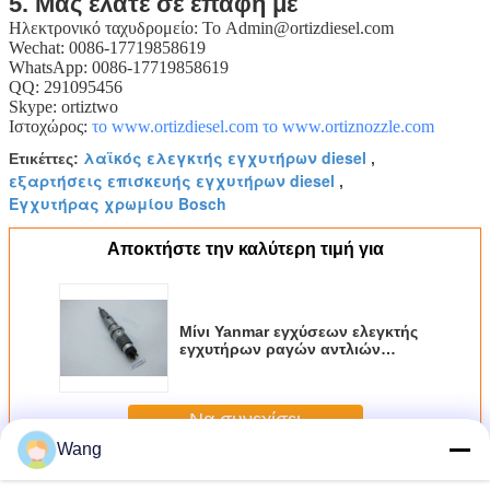
5. Μας ελάτε σε επαφή με
Ηλεκτρονικό ταχυδρομείο: Το Admin@ortizdiesel.com
Wechat: 0086-17719858619
WhatsApp: 0086-17719858619
QQ: 291095456
Skype: ortiztwo
Ιστοχώρος:
το www.ortizdiesel.com
το www.ortiznozzle.com
λαϊκός ελεγκτής εγχυτήρων diesel
Ετικέττες:
,
εξαρτήσεις επισκευής εγχυτήρων diesel
,
Εγχυτήρας χρωμίου Bosch
Αποκτήστε την καλύτερη τιμή για
Μίνι Yanmar εγχύσεων ελεγκτής
εγχυτήρων ραγών αντλιών
χειρωνακτικός, ανθεκτικός κοινός
Να συνεχίσει
Wang
Κοινός εγχυτήρας ραγών Bosch
Περισσότεροι