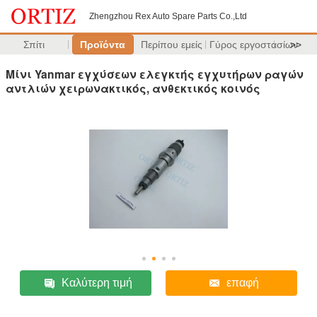
Zhengzhou Rex Auto Spare Parts Co.,Ltd
Σπίτι
Προϊόντα
Περίπου εμείς
Γύρος εργοστασίων
>>
Μίνι Yanmar εγχύσεων ελεγκτής εγχυτήρων ραγών
αντλιών χειρωνακτικός, ανθεκτικός κοινός
Καλύτερη τιμή
επαφή