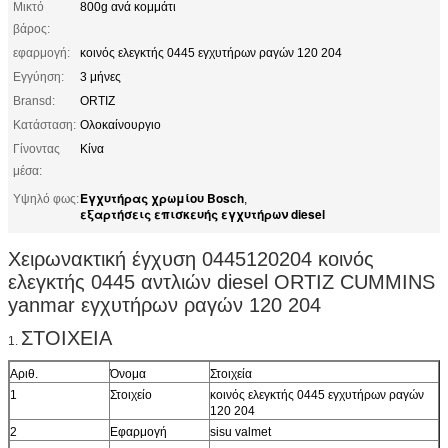
Μικτό
800g ανά κομμάτι
βάρος:
εφαρμογή:
κοινός ελεγκτής 0445 εγχυτήρων ραγών 120 204
Εγγύηση:
3 μήνες
Bransd:
ORTIZ
Κατάσταση:
Ολοκαίνουργιο
Γίνοντας
Κίνα
μέσα:
Εγχυτήρας χρωμίου Bosch
Υψηλό φως:
,
εξαρτήσεις επισκευής εγχυτήρων diesel
Χειρωνακτική έγχυση 0445120204 κοινός
ελεγκτής 0445 αντλιών diesel ORTIZ CUMMINS
yanmar εγχυτήρων ραγών 120 204
ΣΤΟΙΧΕΙΑ
1.
Αριθ.
Όνομα
Στοιχεία
1
Στοιχείο
κοινός ελεγκτής 0445 εγχυτήρων ραγών
120 204
2
Εφαρμογή
sisu valmet