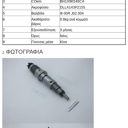
3
COem
BH1X9K546CA
4
Ακροφύσιο
DLLA143P2155
5
Βαλβίδα
Φ 00R J02 004
6
Ακαθάριστο
0.8kg ανά κομμάτι
βάρος
7
Εξουσιοδότηση
3 μήνας
8
Όρος
Νέος
9
Γίνοντας μέσα
Κίνα
ΦΩΤΟΓΡΑΦΙΑ
2.