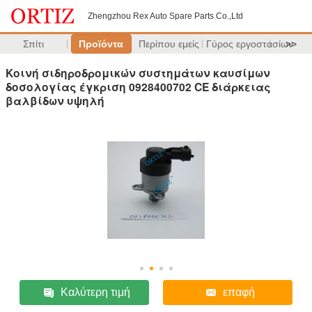
Zhengzhou Rex Auto Spare Parts Co.,Ltd
Σπίτι
Προϊόντα
Περίπου εμείς
Γύρος εργοστασίων
>>
Κοινή σιδηροδρομικών συστημάτων καυσίμων
δοσολογίας έγκριση 0928400702 CE διάρκειας
βαλβίδων υψηλή
Καλύτερη τιμή
επαφή