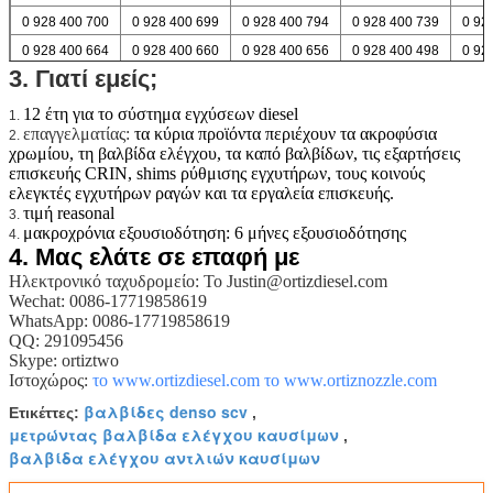
0 928 400 700
0 928 400 699
0 928 400 794
0 928 400 739
0 92
0 928 400 664
0 928 400 660
0 928 400 656
0 928 400 498
0 92
3. Γιατί εμείς;
12 έτη για το σύστημα εγχύσεων diesel
1.
επαγγελματίας:
τα κύρια προϊόντα περιέχουν τα ακροφύσια
2.
χρωμίου, τη βαλβίδα ελέγχου, τα καπό βαλβίδων, τις εξαρτήσεις
επισκευής CRIN, shims ρύθμισης εγχυτήρων, τους κοινούς
ελεγκτές εγχυτήρων ραγών και τα εργαλεία επισκευής.
τιμή reasonal
3.
μακροχρόνια εξουσιοδότηση: 6 μήνες εξουσιοδότησης
4.
4.
Μας ελάτε σε επαφή με
Ηλεκτρονικό ταχυδρομείο: Το Justin@ortizdiesel.com
Wechat: 0086-17719858619
WhatsApp: 0086-17719858619
QQ: 291095456
Skype: ortiztwo
Ιστοχώρος:
το www.ortizdiesel.com
το www.ortiznozzle.com
βαλβίδες denso scv
Ετικέττες:
,
μετρώντας βαλβίδα ελέγχου καυσίμων
,
βαλβίδα ελέγχου αντλιών καυσίμων