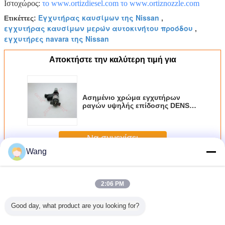
Ιστοχώρος:
το www.ortizdiesel.com
το www.ortiznozzle.com
Εγχυτήρας καυσίμων της Nissan
Ετικέττες:
,
εγχυτήρας καυσίμων μερών αυτοκινήτου προόδου
,
εγχυτήρες navara της Nissan
Αποκτήστε την καλύτερη τιμή για
Ασημένιο χρώμα εγχυτήρων
ραγών υψηλής επίδοσης DENSO
κοινό 095000 - 8290
Να συνεχίσει
Wang
Κοινός εγχυτήρας ραγών Denso
Περισσότεροι
2:06 PM
Good day, what product are you looking for?
τήρας
Piezo εγχυτήρας
Κοινός εγχυτήρας
Κοινοί εγχυτήρες
4M41 p