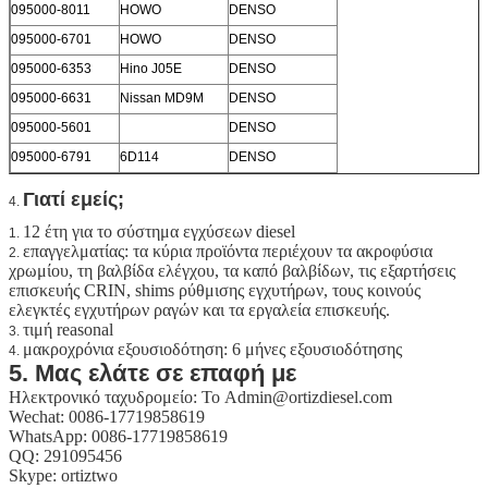
095000-8011
HOWO
DENSO
095000-6701
HOWO
DENSO
095000-6353
Hino J05E
DENSO
095000-6631
Nissan MD9M
DENSO
095000-5601
DENSO
095000-6791
6D114
DENSO
Γιατί εμείς;
4.
12 έτη για το σύστημα εγχύσεων diesel
1.
επαγγελματίας: τα κύρια προϊόντα περιέχουν τα ακροφύσια
2.
χρωμίου, τη βαλβίδα ελέγχου, τα καπό βαλβίδων, τις εξαρτήσεις
επισκευής CRIN, shims ρύθμισης εγχυτήρων, τους κοινούς
ελεγκτές εγχυτήρων ραγών και τα εργαλεία επισκευής.
τιμή reasonal
3.
μακροχρόνια εξουσιοδότηση: 6 μήνες εξουσιοδότησης
4.
5. Μας ελάτε σε επαφή με
Ηλεκτρονικό ταχυδρομείο: Το Admin@ortizdiesel.com
Wechat: 0086-17719858619
WhatsApp: 0086-17719858619
QQ: 291095456
Skype: ortiztwo