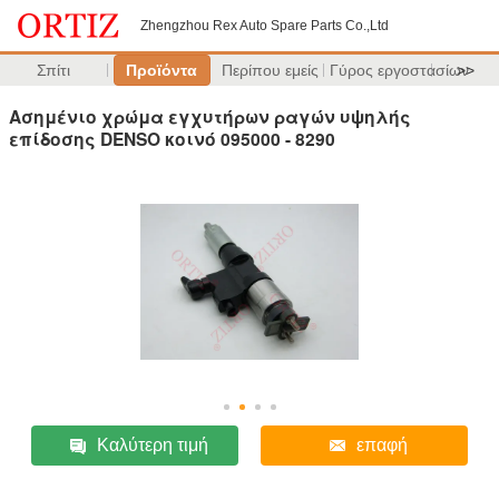
Zhengzhou Rex Auto Spare Parts Co.,Ltd
Σπίτι
Προϊόντα
Περίπου εμείς
Γύρος εργοστασίων
>>
Ασημένιο χρώμα εγχυτήρων ραγών υψηλής
επίδοσης DENSO κοινό 095000 - 8290
Καλύτερη τιμή
επαφή