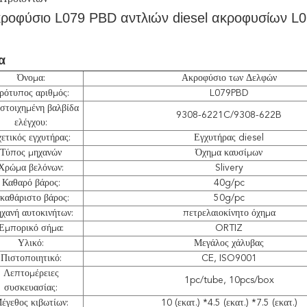
κροφύσιο L079 PBD αντλιών diesel ακροφυσίων 
α
Όνομα:
Ακροφύσιο των Δελφών
ρότυπος αριθμός:
L079PBD
ιστοιχημένη βαλβίδα
9308-6221C/9308-622B
ελέγχου:
ετικός εγχυτήρας:
Εγχυτήρας diesel
Τύπος μηχανών
Όχημα καυσίμων
Χρώμα βελόνων:
Slivery
Καθαρό βάρος:
40g/pc
καθάριστο βάρος:
50g/pc
χανή αυτοκινήτων:
πετρελαιοκίνητο όχημα
Εμπορικό σήμα:
ORTIZ
Υλικό:
Μεγάλος χάλυβας
Πιστοποιητικό:
CE, ISO9001
Λεπτομέρειες
1pc/tube, 10pcs/box
συσκευασίας:
έγεθος κιβωτίων:
10 (εκατ.) *4.5 (εκατ.) *7.5 (εκατ.)