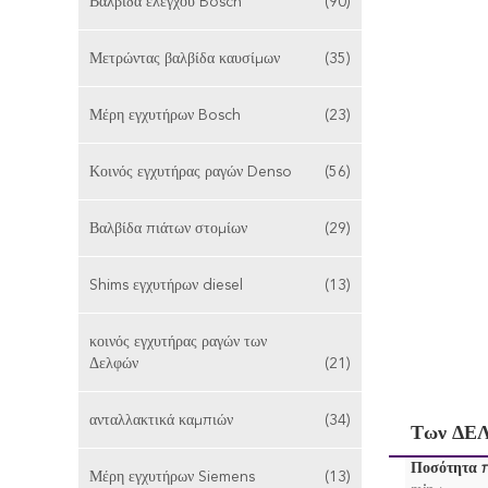
Βαλβίδα ελέγχου Bosch
(90)
Μετρώντας βαλβίδα καυσίμων
(35)
Μέρη εγχυτήρων Bosch
(23)
Κοινός εγχυτήρας ραγών Denso
(56)
Βαλβίδα πιάτων στομίων
(29)
Shims εγχυτήρων diesel
(13)
κοινός εγχυτήρας ραγών των
Δελφών
(21)
ανταλλακτικά καμπιών
(34)
Των ΔΕΛ
Ποσότητα 
Μέρη εγχυτήρων Siemens
(13)