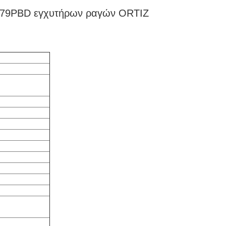
L079PBD εγχυτήρων ραγών ORTIZ