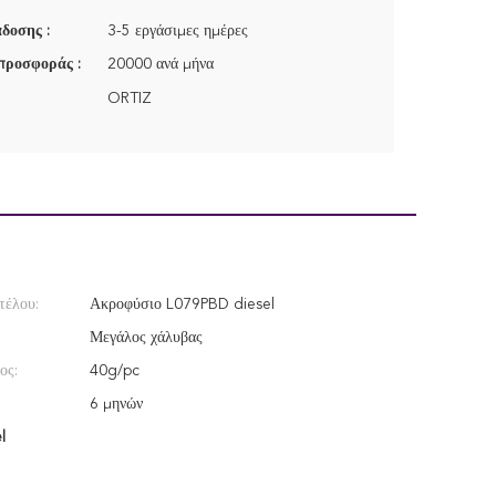
δοσης :
3-5 εργάσιμες ημέρες
προσφοράς :
20000 ανά μήνα
ORTIZ
τέλου:
Ακροφύσιο L079PBD diesel
Μεγάλος χάλυβας
ος:
40g/pc
6 μηνών
l