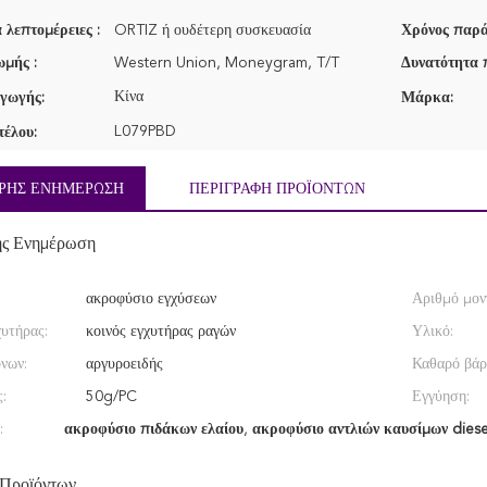
 λεπτομέρειες :
ORTIZ ή ουδέτερη συσκευασία
Χρόνος παρά
μής :
Western Union, Moneygram, T/T
Δυνατότητα 
Κίνα
γωγής:
Μάρκα:
L079PBD
τέλου:
ΡΉΣ ΕΝΗΜΈΡΩΣΗ
ΠΕΡΙΓΡΑΦΉ ΠΡΟΪΌΝΤΩΝ
ής Ενημέρωση
ακροφύσιο εγχύσεων
Αριθμό μον
χυτήρας:
κοινός εγχυτήρας ραγών
Υλικό:
νων:
αργυροειδής
Καθαρό βάρ
:
50g/PC
Εγγύηση:
:
ακροφύσιο πιδάκων ελαίου
,
ακροφύσιο αντλιών καυσίμων diese
 Προϊόντων