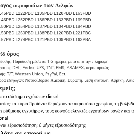
ογος
των
ακροφυσίων
Δελφών
145PBD L222PBC L135PBD L128PBD L163PBD
146PBD L252PBD L136PBD L133PBD L169PBD
150PBD L254PBD L137PBD L134PBD L184PBD
153PBD L260PBD L138PBD L120PBD L221PBC
157PBD L274PBC L121PBD
L109PBD L163PBA
ss όρος
δοσης: Παράδοση μέσα σε 1-2 ημέρες μετά από την πληρωμή
τρόπος: DHL, Fedex, UPS, TNT, EMS, ARAMEX, αεροπορικώς
ς: T/T, Western Union, PayPal, Ect.
ορά εξαγωγών: Νότος/Βόρεια Αμερική, Ευρώπη, μέση ανατολή, Αφρική, Ασί
 εμείς;
ια το σύστημα εγχύσεων diesel
ατίας:
τα κύρια προϊόντα περιέχουν τα ακροφύσια χρωμίου, τη βαλβίδα
 ρύθμισης εγχυτήρων, τους κοινούς ελεγκτές εγχυτήρων ραγών και τ
onal
νια εξουσιοδότηση: 6 μήνες εξουσιοδότησης
ελάτε σε επαφή με