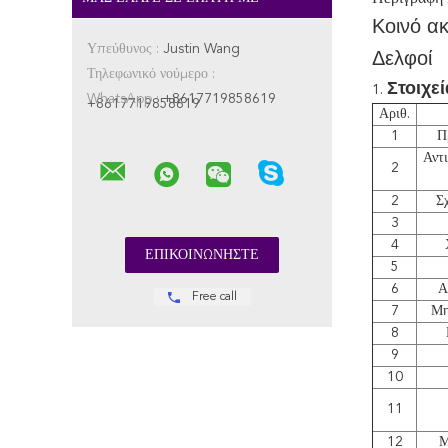
Κοινό α
Υπεύθυνος :
Justin Wang
Δελφοί
Τηλεφωνικό νούμερο :
Στοιχεί
1.
WhatsApp :
+8617719858619
+8617719858619
Αριθ.
1
Π
Αντ
2
2
Σχ
3
4
5
6
Α
Free call
7
Μη
8
9
10
11
12
Μ