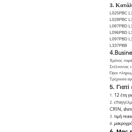
3.
Κατάλ
L025PBC L
L028PBC L
L087PBD L
L096PBD L
L097PBD L
L337PBB
4.Busine
Χρόνος παρά
Στέλνοντας 
Όροι πληρωμή
Τρέχουσα αγ
5. Γιατί
12 έτη γ
1.
επαγγελμ
2.
CRIN, shims
τιμή reas
3.
μακροχρό
4.
Μας 