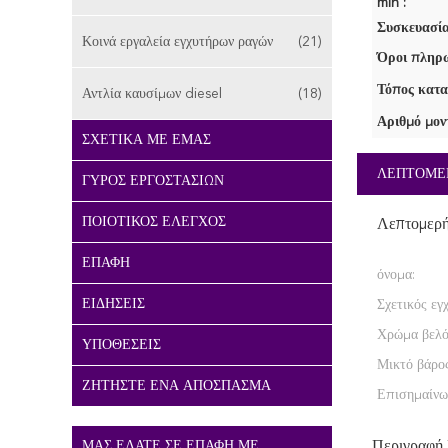
min :
Συσκευασία
Κοινά εργαλεία εγχυτήρων ραγών
(21)
Όροι πληρω
Τόπος κατα
Αντλία καυσίμων diesel
(18)
Αριθμό μον
ΣΧΕΤΙΚΆ ΜΕ ΕΜΆΣ
ΛΕΠΤΟΜΕ
ΓΎΡΟΣ ΕΡΓΟΣΤΑΣΊΩΝ
ΠΟΙΟΤΙΚΌΣ ΈΛΕΓΧΟΣ
Λεπτομερ
ΕΠΑΦΉ
όνομα:
ΕΙΔΉΣΕΙΣ
Σχετικός εγ
Χρώμα βελό
ΥΠΟΘΈΣΕΙΣ
Μικτό βάρος
ΖΗΤΉΣΤΕ ΈΝΑ ΑΠΌΣΠΑΣΜΑ
Επισημαίνω
ΜΑΣ ΕΛΆΤΕ ΣΕ ΕΠΑΦΉ ΜΕ
Περιγραφή