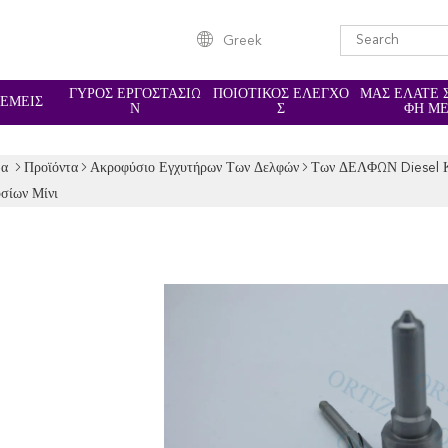
Greek
ΓΎΡΟΣ ΕΡΓΟΣΤΑΣΊΩ
ΠΟΙΟΤΙΚΌΣ ΈΛΕΓΧΟ
ΜΑΣ ΕΛΆΤΕ 
 ΕΜΕΊΣ
Ν
Σ
ΦΉ Μ
δα
Προϊόντα
Ακροφύσιο Εγχυτήρων Των Δελφών
Των ΔΕΛΦΩΝ Diesel Κ
σίων Μίνι