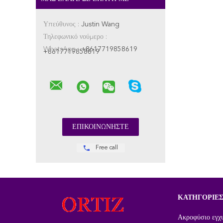
Υπεύθυνος :
Justin Wang
Τηλεφωνικό νούμερο :
WhatsApp :
+8617719858619
+8617719858619
Free call
ΚΑΤΗΓΟΡΊΕ
Ακροφύσιο εγχ