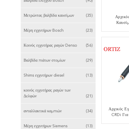
Βαλβίδα ελέγχου Bosch
(90)
Μετρώντας βαλβίδα καυσίμων
(35)
Αρχικό
Καυσίμ
Εγχυτήρε
Μέρη εγχυτήρων Bosch
(23)
Ssangy
ΕΠΙΚ
Κοινός εγχυτήρας ραγών Denso
(56)
Βαλβίδα πιάτων στομίων
(29)
Shims εγχυτήρων diesel
(13)
κοινός εγχυτήρας ραγών των
Δελφών
(21)
Αρχικός Εγ
ανταλλακτικά καμπιών
(34)
CRDi Γι
Terracan
Μέρη εγχυτήρων Siemens
(13)
EJB
ΕΠΙΚ