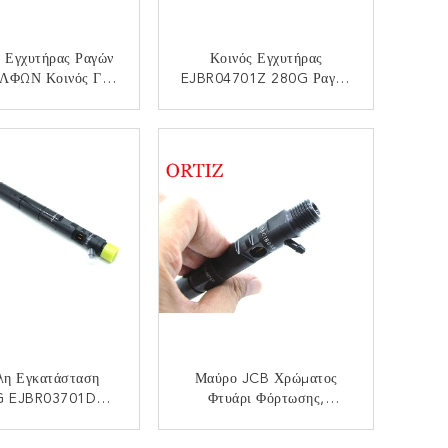
ς Εγχυτήρας Ραγών
Κοινός Εγχυτήρας
ΛΦΩΝ Κοινός Για
EJBR04701Z 280G Ραγών
ngyong Rodius
Των ΔΕΛΦΏΝ Χρήσης
JBR04601Z
Rodius D27DT
ΙΚΟΙΝΩΝΉΣΤΕ
ΕΠΙΚΟΙΝΩΝΉΣΤΕ
Ssangyong
λη Εγκατάσταση
Μαύρο JCB Χρώματος
G EJBR03701D
Φτυάρι Φόρτωσης,
ων Ραγών Της KIA
Κυλιεισμένο 280G Φτυάρι
ΑΒΑΛΙ ΔΕΛΦΟΙ
EJBR05001D Φόρτωσης
ΙΚΟΙΝΩΝΉΣΤΕ
ΕΠΙΚΟΙΝΩΝΉΣΤΕ