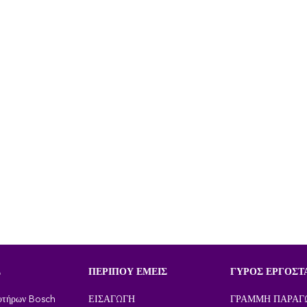
Σ
ΠΕΡΊΠΟΥ ΕΜΕΊΣ
ΓΎΡΟΣ ΕΡΓΟΣΤ
υτήρων Bosch
ΕΙΣΑΓΩΓΉ
ΓΡΑΜΜΉ ΠΑΡΑΓ