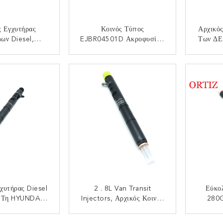
ς Εγχυτήρας
Κοινός Τύπος
Αρχικό
ων Diesel,
EJBR04501D Ακροφυσίων
Των ΔΕ
ς EJBR04401D
Ψεκασμού Εγχυτήρων
Ssa
ong Rexton
Ραγών Των ΔΕΛΦΩΝ
E
ΟΙΝΩΝΉΣΤΕ
ΕΠΙΚΟΙΝΩΝΉΣΤΕ
ΕΠ
Χρήσης Rodius
Ssangyong
χυτήρας Diesel
2 . 8L Van Transit
Εύκο
α Τη HYUNDAI
Injectors, Αρχικός Κοινός
280
 4 * 4 2. 9L
Εγχυτήρας EJBR03301D
Εγχυτήρ
R02801D
Ραγών
ΚΑΡΝ
ΟΙΝΩΝΉΣΤΕ
ΕΠΙΚΟΙΝΩΝΉΣΤΕ
ΕΠ