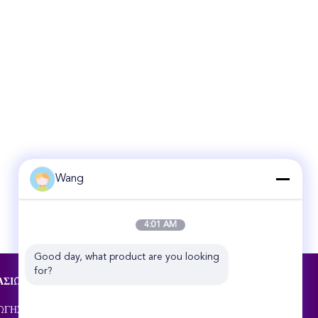
Wang
4:01 AM
Good day, what product are you looking 
for?
ΑΣΊΩΝ
ΕΠΑΦΉ
Zhengzhou Rex Auto Spare Parts Co.,Ltd
ΩΓΉΣ