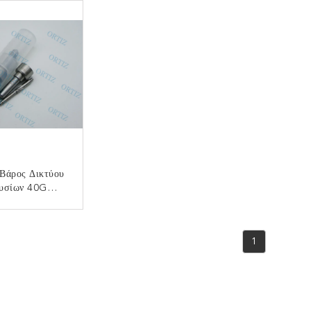
 Βάρος Δικτύου
υσίων 40G
ν Των ΔΕΛΦΩΝ
Εξουσιοδότησης
ΟΙΝΩΝΉΣΤΕ
38PBD
1