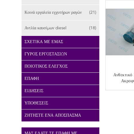
Κοινά εργαλεία εγχυτήρων ραγών
(21)
Αντλία καυσίμων diesel
(18)
ΣΧΕΤΙΚΆ ΜΕ ΕΜΆΣ
ΓΎΡΟΣ ΕΡΓΟΣΤΑΣΊΩΝ
ΠΟΙΟΤΙΚΌΣ ΈΛΕΓΧΟΣ
Ανθεκτικό
ΕΠΑΦΉ
Ακροφ
Εγχυτήρω
ΕΙΔΉΣΕΙΣ
Έξι Μήνες 
ΕΠΙΚ
L1
ΥΠΟΘΈΣΕΙΣ
ΖΗΤΉΣΤΕ ΈΝΑ ΑΠΌΣΠΑΣΜΑ
ΜΑΣ ΕΛΆΤΕ ΣΕ ΕΠΑΦΉ ΜΕ