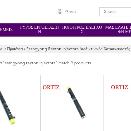
Greek
ΓΎΡΟΣ ΕΡΓΟΣΤΑΣΊΩ
ΠΟΙΟΤΙΚΌΣ ΈΛΕΓΧΟ
ΜΑΣ ΕΛΆΤΕ 
 ΕΜΕΊΣ
Ν
Σ
ΦΉ Μ
δα
Προϊόντα
Ssangyong Rexton Injectors Διαδικτυακός Κατασκευαστής
ά:"
ssangyong rexton injectors
" match 9 products