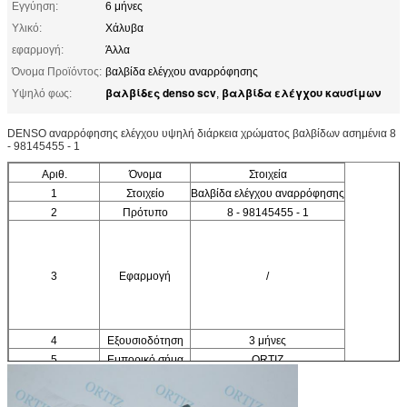
Εγγύηση:
6 μήνες
Υλικό:
Χάλυβα
εφαρμογή:
Άλλα
Όνομα Προϊόντος:
βαλβίδα ελέγχου αναρρόφησης
βαλβίδες denso scv
βαλβίδα ελέγχου καυσίμων
Υψηλό φως:
,
DENSO αναρρόφησης ελέγχου υψηλή διάρκεια χρώματος βαλβίδων ασημένια 8
- 98145455 - 1
Αριθ.
Όνομα
Στοιχεία
1
Στοιχείο
Βαλβίδα ελέγχου αναρρόφησης
2
Πρότυπο
8 - 98145455 - 1
3
Εφαρμογή
/
4
Εξουσιοδότηση
3 μήνες
5
Εμπορικό σήμα
ORTIZ