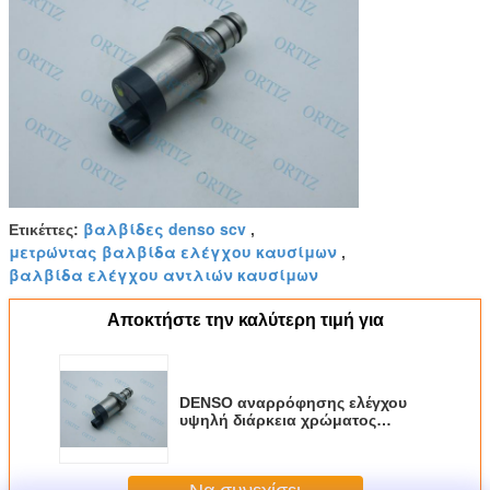
βαλβίδες denso scv
Ετικέττες:
,
μετρώντας βαλβίδα ελέγχου καυσίμων
,
βαλβίδα ελέγχου αντλιών καυσίμων
Αποκτήστε την καλύτερη τιμή για
DENSO αναρρόφησης ελέγχου
υψηλή διάρκεια χρώματος
βαλβίδων ασημένια 8 - 98145455
- 1