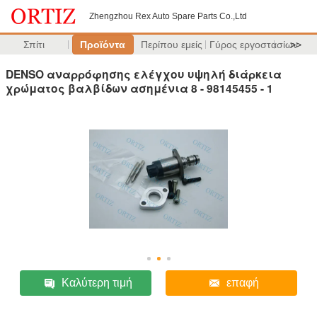
Zhengzhou Rex Auto Spare Parts Co.,Ltd
Σπίτι
Προϊόντα
Περίπου εμείς
Γύρος εργοστασίων
>>
DENSO αναρρόφησης ελέγχου υψηλή διάρκεια
χρώματος βαλβίδων ασημένια 8 - 98145455 - 1
Καλύτερη τιμή
επαφή