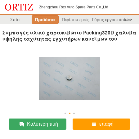
Zhengzhou Rex Auto Spare Parts Co.,Ltd
Σπίτι
Προϊόντα
Περίπου εμείς
Γύρος εργοστασίων
>>
Συμπαγές υλικό χαρτοκιβώτιο Packing320D χάλυβα
υψηλής ταχύτητας εγχυτήρων καυσίμων του
Καλύτερη τιμή
επαφή