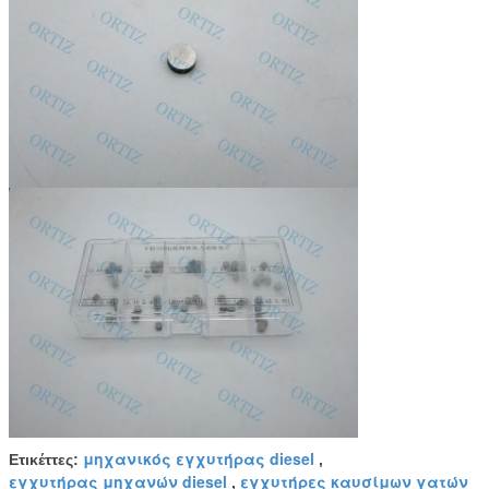
μηχανικός εγχυτήρας diesel
Ετικέττες:
,
εγχυτήρας μηχανών diesel
εγχυτήρες καυσίμων γατών
,