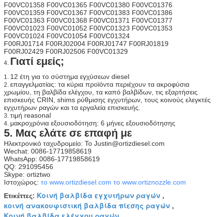
F00VC01358 F00VC01365 F00VC01380 F00VC01376
F00VC01359 F00VC01367 F00VC01383 F00VC01386
F00VC01363 F00VC01368 F00VC01371 F00VC01377
F00VC01023 F00VC01052 F00VC01323 F00VC01353
F00VC01024 F00VC01054 F00VC01324
F00RJ01714 F00RJ02004 F00RJ01747 F00RJ01819
F00RJ02429 F00RJ02506 F00VC01329
Γιατί εμείς;
4.
12 έτη για το σύστημα εγχύσεων diesel
1.
επαγγελματίας: τα κύρια προϊόντα περιέχουν τα ακροφύσια
2.
χρωμίου, τη βαλβίδα ελέγχου, τα καπό βαλβίδων, τις εξαρτήσεις
επισκευής CRIN, shims ρύθμισης εγχυτήρων, τους κοινούς ελεγκτές
εγχυτήρων ραγών και τα εργαλεία επισκευής.
τιμή reasonal
3.
μακροχρόνια εξουσιοδότηση: 6 μήνες εξουσιοδότησης
4.
5. Μας ελάτε σε επαφή με
Ηλεκτρονικό ταχυδρομείο: Το Justin@ortizdiesel.com
Wechat: 0086-17719858619
WhatsApp: 0086-17719858619
QQ: 291095456
Skype: ortiztwo
Ιστοχώρος:
το www.ortizdiesel.com
το www.ortiznozzle.com
Κοινή βαλβίδα εγχυτήρων ραγών
Ετικέττες:
,
κοινή ανακουφιστική βαλβίδα πίεσης ραγών
,
Κοινή βαλβίδα ελέγχου ραγών