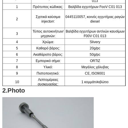
013
1
Πρότυπος κώδικας:
Βαλβίδα εγχυτήρων FooV C01 013
Σχετικά καύσιμα
0445110057, κοινός εγχυτήρας ραγών
2
injectorr:
diesel
Τύπος αυτοκινήτων/
Βαλβίδα εγχυτήρων αντλιών καυσίμων
3
μηχανών:
F00V C01 013
4
Χρώμα:
Slivery
5
Καθαρό βάρος:
20g/pc
6
Ακαθάριστο βάρος:
50g/pc
7
Εμπορικό σήμα:
ORTIZ
8
Υλικό:
Μεγάλος χάλυβας
9
Πιστοποιητικό:
CE, ISO9001
Λεπτομέρειες
10
1 κομμάτι/κιβώτιο
συσκευασίας:
2.Photo
11
Μέγεθος κιβωτίων:
12.5 (εκατ.) *2.5 (εκατ.) *2.5 (εκατ.)
12
Εξουσιοδότηση:
6 μήνες