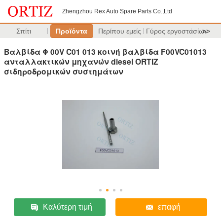
Zhengzhou Rex Auto Spare Parts Co.,Ltd
Σπίτι
Προϊόντα
Περίπου εμείς
Γύρος εργοστασίων
>>
Βαλβίδα Φ 00V C01 013 κοινή βαλβίδα F00VC01013
ανταλλακτικών μηχανών diesel ORTIZ
σιδηροδρομικών συστημάτων
Καλύτερη τιμή
επαφή