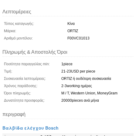
Λεπτομέρειες
Τόπος καταγωγής:
Κίνα
Μάρκα:
ORTIZ
Αριθμό μοντέλου:
F00VC01013
Πληρωμής & Αποστολής Όροι
Ποσότητα παραγγελίας min:
1piece
Τιμή:
21-23USD per piece
Συσκευασία λεπτομέρειες:
ORTIZ ή ουδέτερη συσκευασία
Χρόνος παράδοσης:
2-3working ημέρες
Όροι πληρωμής:
Μ / Τ, Western Union, MoneyGram
Δυνατότητα προσφοράς:
20000pieces ανά μήνα
περιγραφή
Βαλβίδα ελέγχου Bosch