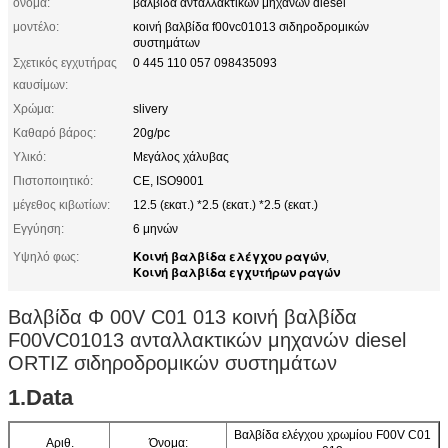
όνομα:
βαλβίδα ανταλλακτικών μηχανών diesel
μοντέλο:
κοινή βαλβίδα f00vc01013 σιδηροδρομικών
συστημάτων
Σχετικός εγχυτήρας
0 445 110 057 098435093
καυσίμων:
Χρώμα:
slivery
Καθαρό βάρος:
20g/pc
Υλικό:
Μεγάλος χάλυβας
Πιστοποιητικό:
CE, ISO9001
μέγεθος κιβωτίων:
12.5 (εκατ.) *2.5 (εκατ.) *2.5 (εκατ.)
Εγγύηση:
6 μηνών
Κοινή βαλβίδα ελέγχου ραγών
Υψηλό φως:
,
Κοινή βαλβίδα εγχυτήρων ραγών
Βαλβίδα Φ 00V C01 013 κοινή βαλβίδα
F00VC01013 ανταλλακτικών μηχανών diesel
ORTIZ σιδηροδρομικών συστημάτων
1.Data
Βαλβίδα ελέγχου χρωμίου F00V C01
Αριθ.
Όνομα: