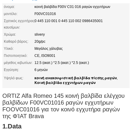
όνομα:
κοινή βαλβίδα F00V C01 016 ραγών εγχυτήρων
μοντέλο:
F00VC01016
Σχετικός εγχυτήρας
0 445 110 001 0 445 110 002 0986435001
καυσίμων:
Χρώμα:
slivery
Καθαρό βάρος:
20g/pc
Υλικό:
Μεγάλος χάλυβας
Πιστοποιητικό:
CE, ISO9001
μέγεθος κιβωτίων:
12.5 (εκατ.) *2.5 (εκατ.) *2.5 (εκατ.)
Εγγύηση:
6 μηνών
κοινή ανακουφιστική βαλβίδα πίεσης ραγών
Υψηλό φως:
,
Κοινή βαλβίδα εγχυτήρων ραγών
ORTIZ Alfa Romeo 145 κοινή βαλβίδα ελέγχου
βαλβίδων F00VC01016 ραγών εγχυτήρων
FOOVC01016 για τον κοινό εγχυτήρα ραγών
της ΦΊΑΤ Brava
1.Data