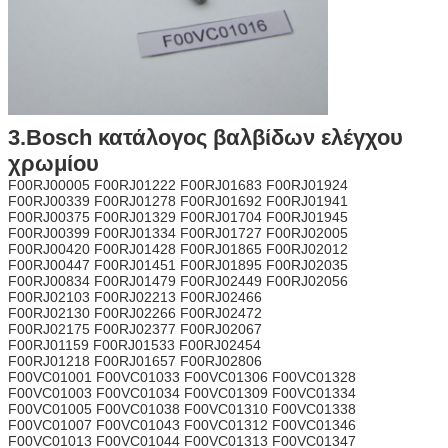
3.Bosch κατάλογος βαλβίδων ελέγχου
χρωμίου
F00RJ00005 F00RJ01222 F00RJ01683 F00RJ01924
F00RJ00339 F00RJ01278 F00RJ01692 F00RJ01941
F00RJ00375 F00RJ01329 F00RJ01704 F00RJ01945
F00RJ00399 F00RJ01334 F00RJ01727 F00RJ02005
F00RJ00420 F00RJ01428 F00RJ01865 F00RJ02012
F00RJ00447 F00RJ01451 F00RJ01895 F00RJ02035
F00RJ00834 F00RJ01479 F00RJ02449 F00RJ02056
F00RJ02103 F00RJ02213 F00RJ02466
F00RJ02130 F00RJ02266 F00RJ02472
F00RJ02175 F00RJ02377 F00RJ02067
F00RJ01159 F00RJ01533 F00RJ02454
F00RJ01218 F00RJ01657 F00RJ02806
F00VC01001 F00VC01033 F00VC01306 F00VC01328
F00VC01003 F00VC01034 F00VC01309 F00VC01334
F00VC01005 F00VC01038 F00VC01310 F00VC01338
F00VC01007 F00VC01043 F00VC01312 F00VC01346
F00VC01013 F00VC01044 F00VC01313 F00VC01347