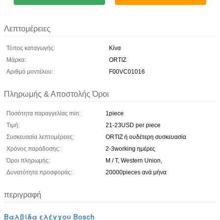
Λεπτομέρειες
Τόπος καταγωγής:
Κίνα
Μάρκα:
ORTIZ
Αριθμό μοντέλου:
F00VC01016
Πληρωμής & Αποστολής Όροι
Ποσότητα παραγγελίας min:
1piece
Τιμή:
21-23USD per piece
Συσκευασία λεπτομέρειες:
ORTIZ ή ουδέτερη συσκευασία
Χρόνος παράδοσης:
2-3working ημέρες
Όροι πληρωμής:
Μ / Τ, Western Union,
Δυνατότητα προσφοράς:
20000pieces ανά μήνα
περιγραφή
Βαλβίδα ελέγχου Bosch