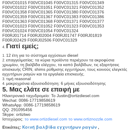
F00VC01015 F00VC01045 F00VC01315 F00VC01349
F00VC01022 F00VC01051 F00VC01321 F00VC01352
F00VC01358 F00VC01365 F00VC01380 F00VC01376
F00VC01359 F00VC01367 F00VC01383 F00VC01386
F00VC01363 F00VC01368 F00VC01371 F00VC01377
F00VC01023 F00VC01052 F00VC01323 F00VC01353
F00VC01024 F00VC01054 F00VC01324
F00RJ01714 F00RJ02004 F00RJ01747 F00RJ01819
F00RJ02429 F00RJ02506 F00VC01329
Γιατί εμείς;
4.
12 έτη για το σύστημα εγχύσεων diesel
1.
επαγγελματίας: τα κύρια προϊόντα περιέχουν τα ακροφύσια
2.
χρωμίου, τη βαλβίδα ελέγχου, τα καπό βαλβίδων, τις εξαρτήσεις
επισκευής CRIN, shims ρύθμισης εγχυτήρων, τους κοινούς ελεγκτές
εγχυτήρων ραγών και τα εργαλεία επισκευής.
τιμή reasonal
3.
μακροχρόνια εξουσιοδότηση: 6 μήνες εξουσιοδότησης
4.
5. Μας ελάτε σε επαφή με
Ηλεκτρονικό ταχυδρομείο: Το Justin@ortizdiesel.com
Wechat: 0086-17719858619
WhatsApp: 0086-17719858619
QQ: 291095456
Skype: ortiztwo
Ιστοχώρος:
το www.ortizdiesel.com
το www.ortiznozzle.com
Κοινή βαλβίδα εγχυτήρων ραγών
Ετικέττες:
,