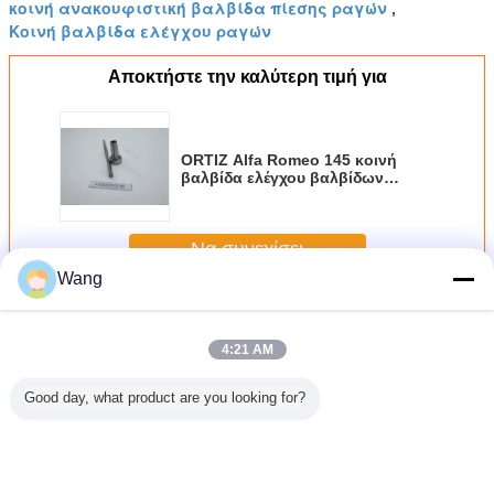
κοινή ανακουφιστική βαλβίδα πίεσης ραγών
,
Κοινή βαλβίδα ελέγχου ραγών
Αποκτήστε την καλύτερη τιμή για
ORTIZ Alfa Romeo 145 κοινή
βαλβίδα ελέγχου βαλβίδων
F00VC01016 ραγών εγχυτήρων
FOOVC01016 για τον κοινό
εγχυτήρα ραγών της ΦΊΑΤ Brava
Να συνεχίσει
Wang
Βαλβίδα ελέγχου Bosch
Περισσότεροι
4:21 AM
Good day, what product are you looking for?
02466
Μικρή μεγέθους
Κοινή υψηλή
20G κοινή
Αυτόματη
 κοινό
BOSCH ελέγχου
διάρκεια βαλβίδων
βαλβίδα
βαλβίδα ε
πίεσης
πιστοποίηση
ελέγχου ραγών
εγχυτήρων ραγών,
ραγών, 
χάλυβα
F00RJ02454 CE/
BOSCH έξι μήνες
υψηλή βαλβίδα
ατμ