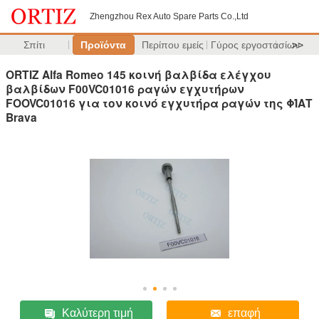
Zhengzhou Rex Auto Spare Parts Co.,Ltd
Σπίτι
Προϊόντα
Περίπου εμείς
Γύρος εργοστασίων
>>
ORTIZ Alfa Romeo 145 κοινή βαλβίδα ελέγχου
βαλβίδων F00VC01016 ραγών εγχυτήρων
FOOVC01016 για τον κοινό εγχυτήρα ραγών της ΦΊΑΤ
Brava
Καλύτερη τιμή
επαφή