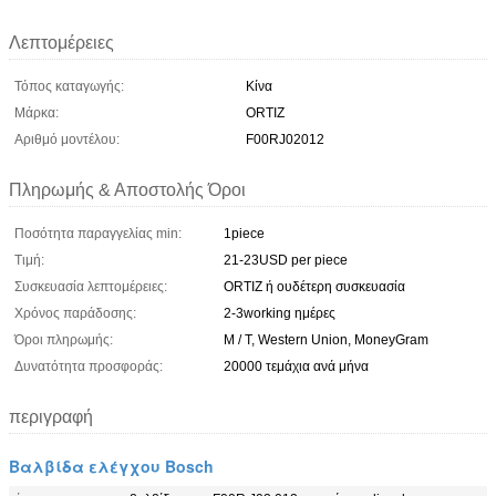
Λεπτομέρειες
Τόπος καταγωγής:
Κίνα
Μάρκα:
ORTIZ
Αριθμό μοντέλου:
F00RJ02012
Πληρωμής & Αποστολής Όροι
Ποσότητα παραγγελίας min:
1piece
Τιμή:
21-23USD per piece
Συσκευασία λεπτομέρειες:
ORTIZ ή ουδέτερη συσκευασία
Χρόνος παράδοσης:
2-3working ημέρες
Όροι πληρωμής:
Μ / Τ, Western Union, MoneyGram
Δυνατότητα προσφοράς:
20000 τεμάχια ανά μήνα
περιγραφή
Βαλβίδα ελέγχου Bosch