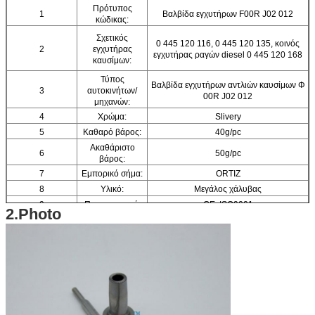
Πρότυπος
1
Βαλβίδα εγχυτήρων F00R J02 012
κώδικας:
Σχετικός
0 445 120 116, 0 445 120 135, κοινός
2
εγχυτήρας
εγχυτήρας ραγών diesel 0 445 120 168
καυσίμων:
Τύπος
Βαλβίδα εγχυτήρων αντλιών καυσίμων Φ
3
αυτοκινήτων/
00R J02 012
μηχανών:
4
Χρώμα:
Slivery
5
Καθαρό βάρος:
40g/pc
Ακαθάριστο
6
50g/pc
βάρος:
7
Εμπορικό σήμα:
ORTIZ
8
Υλικό:
Μεγάλος χάλυβας
9
Πιστοποιητικό:
CE, ISO9001
2.Photo
Λεπτομέρειες
10
1 κομμάτι/κιβώτιο
συσκευασίας:
Μέγεθος
11
12.5 (εκατ.) *2.5 (εκατ.) *2.5 (εκατ.)
κιβωτίων:
12
Εξουσιοδότηση:
6 μήνες