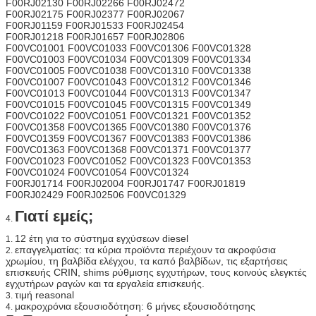
F00RJ02130 F00RJ02266 F00RJ02472
F00RJ02175 F00RJ02377 F00RJ02067
F00RJ01159 F00RJ01533 F00RJ02454
F00RJ01218 F00RJ01657 F00RJ02806
F00VC01001 F00VC01033 F00VC01306 F00VC01328
F00VC01003 F00VC01034 F00VC01309 F00VC01334
F00VC01005 F00VC01038 F00VC01310 F00VC01338
F00VC01007 F00VC01043 F00VC01312 F00VC01346
F00VC01013 F00VC01044 F00VC01313 F00VC01347
F00VC01015 F00VC01045 F00VC01315 F00VC01349
F00VC01022 F00VC01051 F00VC01321 F00VC01352
F00VC01358 F00VC01365 F00VC01380 F00VC01376
F00VC01359 F00VC01367 F00VC01383 F00VC01386
F00VC01363 F00VC01368 F00VC01371 F00VC01377
F00VC01023 F00VC01052 F00VC01323 F00VC01353
F00VC01024 F00VC01054 F00VC01324
F00RJ01714 F00RJ02004 F00RJ01747 F00RJ01819
F00RJ02429 F00RJ02506 F00VC01329
Γιατί εμείς;
4.
12 έτη για το σύστημα εγχύσεων diesel
1.
επαγγελματίας: τα κύρια προϊόντα περιέχουν τα ακροφύσια
2.
χρωμίου, τη βαλβίδα ελέγχου, τα καπό βαλβίδων, τις εξαρτήσεις
επισκευής CRIN, shims ρύθμισης εγχυτήρων, τους κοινούς ελεγκτές
εγχυτήρων ραγών και τα εργαλεία επισκευής.
τιμή reasonal
3.
μακροχρόνια εξουσιοδότηση: 6 μήνες εξουσιοδότησης
4.