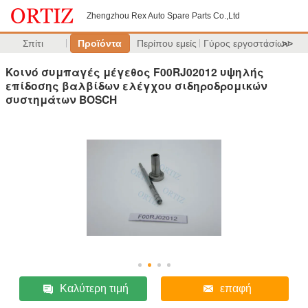
Zhengzhou Rex Auto Spare Parts Co.,Ltd
Σπίτι
Προϊόντα
Περίπου εμείς
Γύρος εργοστασίων
>>
Κοινό συμπαγές μέγεθος F00RJ02012 υψηλής
επίδοσης βαλβίδων ελέγχου σιδηροδρομικών
συστημάτων BOSCH
Καλύτερη τιμή
επαφή