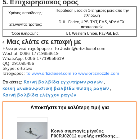
5.
Επιχειρησιακός όρος
Παράδοση μέσα σε 1-2 ημέρες μετά από την
Χρόνος παράδοσης:
πληρωμή
DHL, Fedex, UPS, TNT, EMS, ARAMEX,
Στέλνοντας τρόπος:
αεροπορικώς
Όροι πληρωμής:
T/T, Western Union, PayPal, Ect.
Μας ελάτε σε επαφή με
Τρέχουσα αγορά
6.
Νότια Αμερική, Ευρώπη, μέση ανατολή, Αφρική, Ασία
εξαγωγών:
Ηλεκτρονικό ταχυδρομείο: Το Justin@ortizdiesel.com
Wechat: 0086-17719858619
WhatsApp: 0086-17719858619
QQ: 291095456
Skype: ortiztwo
Ιστοχώρος:
το www.ortizdiesel.com
το www.ortiznozzle.com
Κοινή βαλβίδα εγχυτήρων ραγών
Ετικέττες:
,
κοινή ανακουφιστική βαλβίδα πίεσης ραγών
,
Κοινή βαλβίδα ελέγχου ραγών
Αποκτήστε την καλύτερη τιμή για
Κοινό συμπαγές μέγεθος
F00RJ02012 υψηλής επίδοσης