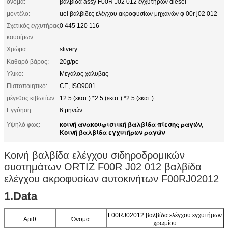
όνομα:
βαλβίδα assy F00R J02 012 εγχυτήρων diesel
μοντέλο:
uel βαλβίδες ελέγχου ακροφυσίων μηχανών φ 00r j02 012
Σχετικός εγχυτήρας
0 445 120 116
καυσίμων:
Χρώμα:
slivery
Καθαρό βάρος:
20g/pc
Υλικό:
Μεγάλος χάλυβας
Πιστοποιητικό:
CE, ISO9001
μέγεθος κιβωτίων:
12.5 (εκατ.) *2.5 (εκατ.) *2.5 (εκατ.)
Εγγύηση:
6 μηνών
κοινή ανακουφιστική βαλβίδα πίεσης ραγών
Υψηλό φως:
,
Κοινή βαλβίδα εγχυτήρων ραγών
Κοινή βαλβίδα ελέγχου σιδηροδρομικών
συστημάτων ORTIZ F00R J02 012 βαλβίδα
ελέγχου ακροφυσίων αυτοκινήτων F00RJ02012
1.Data
F00RJ02012 βαλβίδα ελέγχου εγχυτήρων
Αριθ.
Όνομα:
χρωμίου