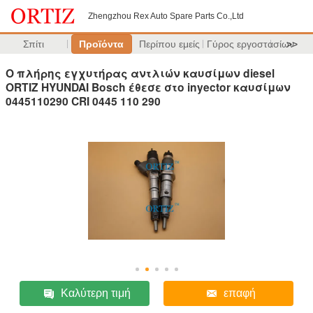
Zhengzhou Rex Auto Spare Parts Co.,Ltd
Σπίτι
Προϊόντα
Περίπου εμείς
Γύρος εργοστασίων
>>
Ο πλήρης εγχυτήρας αντλιών καυσίμων diesel
ORTIZ HYUNDAI Bosch έθεσε στο inyector καυσίμων
0445110290 CRI 0445 110 290
Καλύτερη τιμή
επαφή