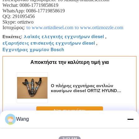
Wechat: 0086-17719858619
WhatsApp: 0086-17719858619
QQ: 291095456
Skype: ortiztwo
Ιστοχώρος:
το www.ortizdiesel.com
το www.ortiznozzle.com
λαϊκός ελεγκτής εγχυτήρων diesel
Ετικέττες:
,
εξαρτήσεις επισκευής εγχυτήρων diesel
,
Εγχυτήρας χρωμίου Bosch
Αποκτήστε την καλύτερη τιμή για
Ο πλήρης εγχυτήρας αντλιών
καυσίμων diesel ORTIZ HYUNDAI
Bosch έθεσε στο inyector
καυσίμων 0445110290 CRI 0445
110 290
Να συνεχίσει
Wang
Κοινός εγχυτήρας ραγών Bosch
Περισσότεροι