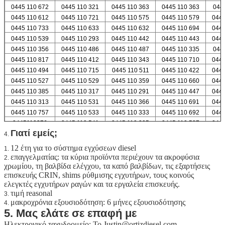
0445 110 672
0445 110 321
0445 110 363
0445 110 363
044
0445 110 612
0445 110 721
0445 110 575
0445 110 579
0445
0445 110 733
0445 110 633
0445 110 632
0445 110 694
0445
0445 110 539
0445 110 293
0445 110 442
0445 110 443
0445
0445 110 356
0445 110 486
0445 110 487
0445 110 335
044
0445 110 817
0445 110 412
0445 110 343
0445 110 710
0445
0445 110 494
0445 110 715
0445 110 511
0445 110 422
0445
0445 110 527
0445 110 529
0445 110 359
0445 110 660
0445
0445 110 385
0445 110 317
0445 110 291
0445 110 447
0445
0445 110 313
0445 110 531
0445 110 366
0445 110 691
0445
0445 110 757
0445 110 533
0445 110 333
0445 110 692
0445
0445110376
0445 110 541
0445 110 305
0445 110 537
0445
Γιατί εμείς;
4.
12 έτη για το σύστημα εγχύσεων diesel
1.
επαγγελματίας: τα κύρια προϊόντα περιέχουν τα ακροφύσια
2.
χρωμίου, τη βαλβίδα ελέγχου, τα καπό βαλβίδων, τις εξαρτήσεις
επισκευής CRIN, shims ρύθμισης εγχυτήρων, τους κοινούς
ελεγκτές εγχυτήρων ραγών και τα εργαλεία επισκευής.
τιμή reasonal
3.
μακροχρόνια εξουσιοδότηση: 6 μήνες εξουσιοδότησης
4.
5. Μας ελάτε σε επαφή με
Ηλεκτρονικό ταχυδρομείο: Το Justin@ortizdiesel.com