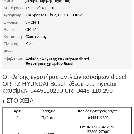
Υλικό:
χάλυβας υψηλής ταχύτητας
Μικτό βάρος:
750g ανά κομμάτι
εφαρμογή:
KIA Sportage νέα 2,0 CRDi 100KW
Εγγύηση:
3MONTH
Bransd:
ORTIZ
Κατάσταση:
Ολοκαίνουργιο
Γίνοντας
Κίνα
μέσα:
λαϊκός ελεγκτής εγχυτήρων diesel
Υψηλό φως:
,
Εγχυτήρας χρωμίου Bosch
Ο πλήρης εγχυτήρας αντλιών καυσίμων diesel
ORTIZ HYUNDAI Bosch έθεσε στο inyector
καυσίμων 0445110290 CRI 0445 110 290
ΣΤΟΙΧΕΙΑ
1.
Αριθ.
Στοιχείο
Κοινός εγχυτήρας ραγών
1
Πρότυπο
0445110230
HYUNDAI & KIA ΑΡΙΘ.
33800-27900