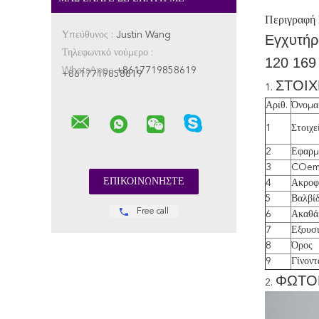
Περιγραφή
Υπεύθυνος :
Justin Wang
Εγχυτήρ
Τηλεφωνικό νούμερο :
120 169
WhatsApp :
+8617719858619
+8617719858619
ΣΤΟΙΧ
1.
Αριθ.
Όνομα
1
Στοιχε
2
Εφαρμ
3
COe
4
Ακροφ
5
Βαλβί
Free call
6
Ακαθά
7
Εξουσ
8
Όρος
9
Γίνοντ
ΦΩΤΟ
2.