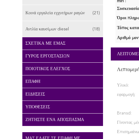
min :
Συσκευασία
Κοινά εργαλεία εγχυτήρων ραγών
(21)
Όροι πληρω
Τόπος κατα
Αντλία καυσίμων diesel
(18)
Αριθμό μον
ΣΧΕΤΙΚΆ ΜΕ ΕΜΆΣ
ΛΕΠΤΟΜΕ
ΓΎΡΟΣ ΕΡΓΟΣΤΑΣΊΩΝ
ΠΟΙΟΤΙΚΌΣ ΈΛΕΓΧΟΣ
Λεπτομερ
ΕΠΑΦΉ
Υλικό:
ΕΙΔΉΣΕΙΣ
εφαρμογή:
ΥΠΟΘΈΣΕΙΣ
Bransd:
ΖΗΤΉΣΤΕ ΈΝΑ ΑΠΌΣΠΑΣΜΑ
Γίνοντας μέ
Επισημαίνω
ΜΑΣ ΕΛΆΤΕ ΣΕ ΕΠΑΦΉ ΜΕ