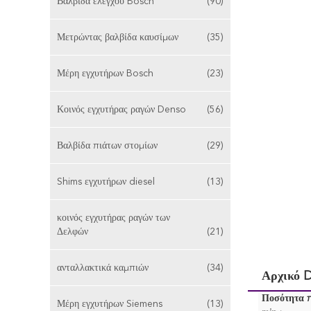
Βαλβίδα ελέγχου Bosch
(90)
Μετρώντας βαλβίδα καυσίμων
(35)
Μέρη εγχυτήρων Bosch
(23)
Κοινός εγχυτήρας ραγών Denso
(56)
Βαλβίδα πιάτων στομίων
(29)
Shims εγχυτήρων diesel
(13)
κοινός εγχυτήρας ραγών των
Δελφών
(21)
ανταλλακτικά καμπιών
(34)
Αρχικό 
Ποσότητα 
Μέρη εγχυτήρων Siemens
(13)