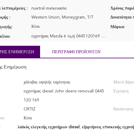
 λεπτομέρειες :
nuetral συσκευασία
Χρόνος παρά
μής :
Western Union, Moneygram, T/T
Δυνατότητα 
Κίνα
γωγής:
Μάρκα:
εγχυτήρας Mazda 6 τιμή 0445120169 diesel
τέλου:
ΡΉΣ ΕΝΗΜΈΡΩΣΗ
ΠΕΡΙΓΡΑΦΉ ΠΡΟΪΌΝΤΩΝ
ής Ενημέρωση
χάλυβας υψηλής ταχύτητας
Μικτό βάρο
εγχυτήρας diesel John deere removall 0445
Εγγύηση:
120 169
ORTIZ
Κατάσταση:
σα:
Κίνα
:
λαϊκός ελεγκτής εγχυτήρων diesel
,
εξαρτήσεις επισκευής εγχυτ