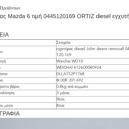
 Προϊόντων
ας Mazda 6 τιμή 0445120169 ORTIZ diesel εγχυτήρ
ΕΙΑ
Στοιχεία
εγχυτήρας diesel John deere removall 0
ίο
120 169
ογή
Weichai WD10
m
WEICHAI 612600080924
ύσιο
DLLA152P1768
δα
Φ 00R J01 692
ριστο βάρος
0.8kg ανά κομμάτι
ιοδότηση
3 μήνας
Νέος
ας μέσα
Κίνα
ΓΡΑΦΙΑ