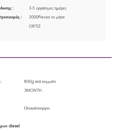
δοσης :
3-5 εργάσιμες ημέρες
προσφοράς :
3000Pieces το μήνα
ORTIZ
ς:
800g ανά κομμάτι
3MONTH
Ολοκαίνουργιο
ήρων diesel