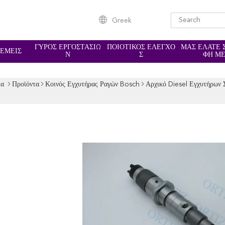
Greek
ΓΎΡΟΣ ΕΡΓΟΣΤΑΣΊΩ
ΠΟΙΟΤΙΚΌΣ ΈΛΕΓΧΟ
ΜΑΣ ΕΛΆΤΕ 
 ΕΜΕΊΣ
Ν
Σ
ΦΉ Μ
δα
Προϊόντα
Κοινός Εγχυτήρας Ραγών Bosch
Αρχικό Diesel Εγχυτήρων