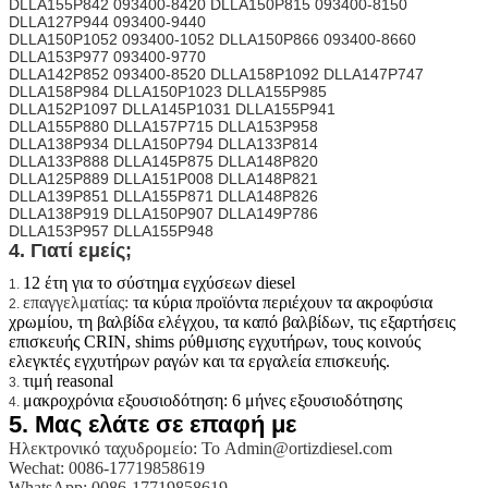
DLLA155P842 093400-8420 DLLA150P815 093400-8150
DLLA127P944 093400-9440
DLLA150P1052 093400-1052 DLLA150P866 093400-8660
DLLA153P977 093400-9770
DLLA142P852 093400-8520 DLLA158P1092 DLLA147P747
DLLA158P984 DLLA150P1023 DLLA155P985
DLLA152P1097 DLLA145P1031 DLLA155P941
DLLA155P880 DLLA157P715 DLLA153P958
DLLA138P934 DLLA150P794 DLLA133P814
DLLA133P888 DLLA145P875 DLLA148P820
DLLA125P889 DLLA151P008 DLLA148P821
DLLA139P851 DLLA155P871 DLLA148P826
DLLA138P919 DLLA150P907 DLLA149P786
DLLA153P957 DLLA155P948
4. Γιατί εμείς;
12 έτη για το σύστημα εγχύσεων diesel
1.
επαγγελματίας:
τα κύρια προϊόντα περιέχουν τα ακροφύσια
2.
χρωμίου, τη βαλβίδα ελέγχου, τα καπό βαλβίδων, τις εξαρτήσεις
επισκευής CRIN, shims ρύθμισης εγχυτήρων, τους κοινούς
ελεγκτές εγχυτήρων ραγών και τα εργαλεία επισκευής.
τιμή reasonal
3.
μακροχρόνια εξουσιοδότηση: 6 μήνες εξουσιοδότησης
4.
5.
Μας ελάτε σε επαφή με
Ηλεκτρονικό ταχυδρομείο: Το Admin@ortizdiesel.com
Wechat: 0086-17719858619
WhatsApp: 0086-17719858619