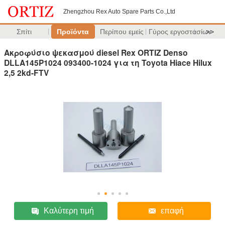
Zhengzhou Rex Auto Spare Parts Co.,Ltd
Σπίτι
Προϊόντα
Περίπου εμείς
Γύρος εργοστασίων
>>
Ακροφύσιο ψεκασμού diesel Rex ORTIZ Denso
DLLA145P1024 093400-1024 για τη Toyota Hiace Hilux
2,5 2kd-FTV
Καλύτερη τιμή
επαφή