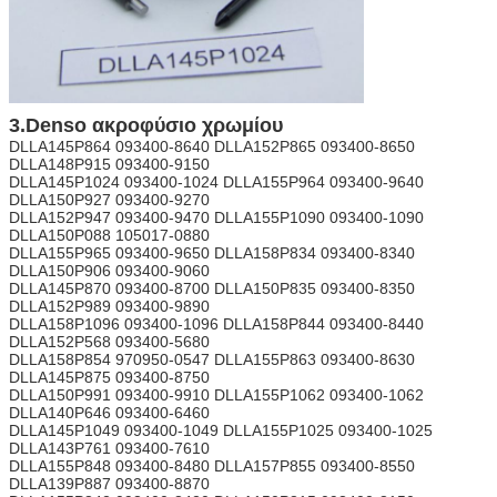
3.Denso ακροφύσιο χρωμίου
DLLA145P864 093400-8640 DLLA152P865 093400-8650
DLLA148P915 093400-9150
DLLA145P1024 093400-1024 DLLA155P964 093400-9640
DLLA150P927 093400-9270
DLLA152P947 093400-9470 DLLA155P1090 093400-1090
DLLA150P088 105017-0880
DLLA155P965 093400-9650 DLLA158P834 093400-8340
DLLA150P906 093400-9060
DLLA145P870 093400-8700 DLLA150P835 093400-8350
DLLA152P989 093400-9890
DLLA158P1096 093400-1096 DLLA158P844 093400-8440
DLLA152P568 093400-5680
DLLA158P854 970950-0547 DLLA155P863 093400-8630
DLLA145P875 093400-8750
DLLA150P991 093400-9910 DLLA155P1062 093400-1062
DLLA140P646 093400-6460
DLLA145P1049 093400-1049 DLLA155P1025 093400-1025
DLLA143P761 093400-7610
DLLA155P848 093400-8480 DLLA157P855 093400-8550
DLLA139P887 093400-8870