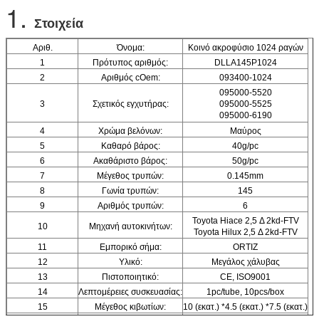
1.
Στοιχεία
Αριθ.
Όνομα:
Κοινό ακροφύσιο 1024 ραγών
1
Πρότυπος αριθμός:
DLLA145P1024
2
Αριθμός cOem:
093400-1024
095000-5520
3
Σχετικός εγχυτήρας:
095000-5525
095000-6190
4
Χρώμα βελόνων:
Μαύρος
5
Καθαρό βάρος:
40g/pc
6
Ακαθάριστο βάρος:
50g/pc
7
Μέγεθος τρυπών:
0.145mm
8
Γωνία τρυπών:
145
9
Αριθμός τρυπών:
6
Toyota Hiace 2,5 Δ 2kd-FTV
10
Μηχανή αυτοκινήτων:
Toyota Hilux 2,5 Δ 2kd-FTV
11
Εμπορικό σήμα:
ORTIZ
12
Υλικό:
Μεγάλος χάλυβας
13
Πιστοποιητικό:
CE, ISO9001
14
Λεπτομέρειες συσκευασίας:
1pc/tube, 10pcs/box
15
Μέγεθος κιβωτίων:
10 (εκατ.) *4.5 (εκατ.) *7.5 (εκατ.)