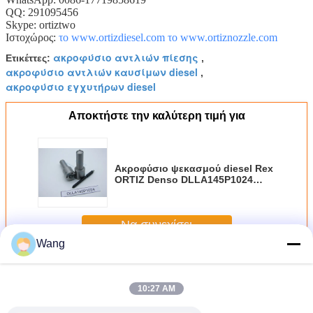
QQ: 291095456
Skype: ortiztwo
Ιστοχώρος:
το www.ortizdiesel.com
το www.ortiznozzle.com
ακροφύσιο αντλιών πίεσης
Ετικέττες:
,
ακροφύσιο αντλιών καυσίμων diesel
,
ακροφύσιο εγχυτήρων diesel
Αποκτήστε την καλύτερη τιμή για
Ακροφύσιο ψεκασμού diesel Rex
ORTIZ Denso DLLA145P1024
093400-1024 για τη Toyota Hiace
Hilux 2,5 2kd-FTV
Να συνεχίσει
Wang
Ακροφύσιο εγχυτήρων Denso
Περισσότεροι
10:27 AM