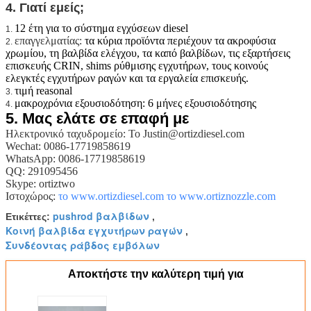
4. Γιατί εμείς;
12 έτη για το σύστημα εγχύσεων diesel
1.
επαγγελματίας:
τα κύρια προϊόντα περιέχουν τα ακροφύσια
2.
χρωμίου, τη βαλβίδα ελέγχου, τα καπό βαλβίδων, τις εξαρτήσεις
επισκευής CRIN, shims ρύθμισης εγχυτήρων, τους κοινούς
ελεγκτές εγχυτήρων ραγών και τα εργαλεία επισκευής.
τιμή reasonal
3.
μακροχρόνια εξουσιοδότηση: 6 μήνες εξουσιοδότησης
4.
5.
Μας ελάτε σε επαφή με
Ηλεκτρονικό ταχυδρομείο: Το Justin@ortizdiesel.com
Wechat: 0086-17719858619
WhatsApp: 0086-17719858619
QQ: 291095456
Skype: ortiztwo
Ιστοχώρος:
το www.ortizdiesel.com
το www.ortiznozzle.com
pushrod βαλβίδων
Ετικέττες:
,
Κοινή βαλβίδα εγχυτήρων ραγών
,
Συνδέοντας ράβδος εμβόλων
Αποκτήστε την καλύτερη τιμή για