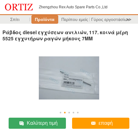
Zhengzhou Rex Auto Spare Parts Co.,Ltd
Σπίτι
Προϊόντα
Περίπου εμείς
Γύρος εργοστασίων
>>
Ράβδος diesel εγχύσεων αντλιών, 117. κοινά μέρη
5525 εγχυτήρων ραγών μήκους 7MM
Καλύτερη τιμή
επαφή