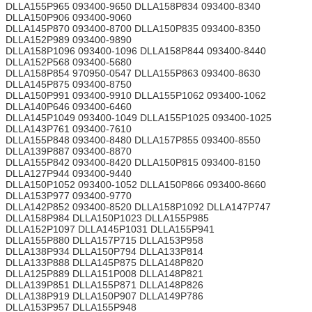
DLLA155P965 093400-9650 DLLA158P834 093400-8340
DLLA150P906 093400-9060
DLLA145P870 093400-8700 DLLA150P835 093400-8350
DLLA152P989 093400-9890
DLLA158P1096 093400-1096 DLLA158P844 093400-8440
DLLA152P568 093400-5680
DLLA158P854 970950-0547 DLLA155P863 093400-8630
DLLA145P875 093400-8750
DLLA150P991 093400-9910 DLLA155P1062 093400-1062
DLLA140P646 093400-6460
DLLA145P1049 093400-1049 DLLA155P1025 093400-1025
DLLA143P761 093400-7610
DLLA155P848 093400-8480 DLLA157P855 093400-8550
DLLA139P887 093400-8870
DLLA155P842 093400-8420 DLLA150P815 093400-8150
DLLA127P944 093400-9440
DLLA150P1052 093400-1052 DLLA150P866 093400-8660
DLLA153P977 093400-9770
DLLA142P852 093400-8520 DLLA158P1092 DLLA147P747
DLLA158P984 DLLA150P1023 DLLA155P985
DLLA152P1097 DLLA145P1031 DLLA155P941
DLLA155P880 DLLA157P715 DLLA153P958
DLLA138P934 DLLA150P794 DLLA133P814
DLLA133P888 DLLA145P875 DLLA148P820
DLLA125P889 DLLA151P008 DLLA148P821
DLLA139P851 DLLA155P871 DLLA148P826
DLLA138P919 DLLA150P907 DLLA149P786
DLLA153P957 DLLA155P948