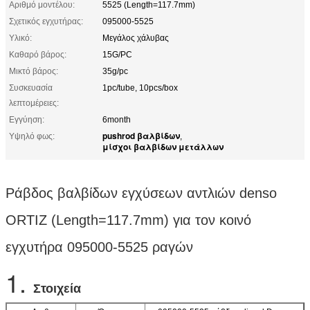
Αριθμό μοντέλου:
5525 (Length=117.7mm)
Σχετικός εγχυτήρας:
095000-5525
Υλικό:
Μεγάλος χάλυβας
Καθαρό βάρος:
15G/PC
Μικτό βάρος:
35g/pc
Συσκευασία
1pc/tube, 10pcs/box
λεπτομέρειες:
Εγγύηση:
6month
pushrod βαλβίδων
Υψηλό φως:
,
μίσχοι βαλβίδων μετάλλων
Ράβδος βαλβίδων εγχύσεων αντλιών denso
ORTIZ (Length=117.7mm) για τον κοινό
εγχυτήρα 095000-5525 ραγών
1.
Στοιχεία