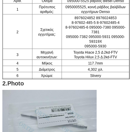
Αριθ.
Όνομα
095000-5525 ράβδος diesel Denso
Πρότυπος
0950005525, κοινή ράβδος βαλβίδων
1
αριθμός:
εγχυτήρων Denso
8976024852 8976024853
8-97602-485-5 8-97602485-4
8-97602485-6 095000-7380 095000-
Σχετικός
2
7381
εγχυτήρας:
095000-7382 095000-5931 095000-
59319X
095000-5930
Μηχανή
Toyota Hiace 2,5 Δ 2kd-FTV
3
αυτοκινήτων:
Toyota Hilux 2,5 Δ 2kd-FTV
4
Μήκος
117.7mm
5
Διάμετρος
4,302 χιλ.
6
Χρώμα:
Slivery
7
Καθαρό βάρος:
15g/pc
2.Photo
Ακαθάριστο
8
35g/pc
βάρος:
9
Εμπορικό σήμα:
ORTIZ