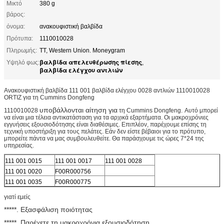
Μικτό
380 g
βάρος:
όνομα:
ανακουφιστική βαλβίδα
Πρότυπα:
1110010028
Πληρωμής:
TT, Western Union. Moneygram
βαλβίδα απελευθέρωσης πίεσης
Υψηλό φως:
,
βαλβίδα ελέγχου αντλιών
Ανακουφιστική βαλβίδα 111 001 βαλβίδα ελέγχου 0028 αντλιών 1110010028
ORTIZ για τη Cummins Dongfeng
υποβάλλονται αίτηση για
1110010028
τη Cummins Dongfeng.
Αυτό μπορεί
να είναι μια τέλεια αντικατάσταση για τα αρχικά εξαρτήματα. Οι μακροχρόνιες
εγγυήσεις εξουσιοδότησης είναι διαθέσιμες. Επιπλέον, παρέχουμε επίσης τη
τεχνική υποστήριξη για τους πελάτες. Εάν δεν είστε βέβαιοι για το πρότυπο,
μπορείτε πάντα να μας συμβουλευθείτε. Θα παράσχουμε τις ώρες 7*24 της
υπηρεσίας.
111 001 0015
111 001 0017
111 001 0028
111 001 0020
F00R000756
111 001 0035
F00R000775
γιατί εμείς
*****. Εξασφάλιση ποιότητας
*****. Παρέχετε τη μακροχρόνια εξουσιοδότηση