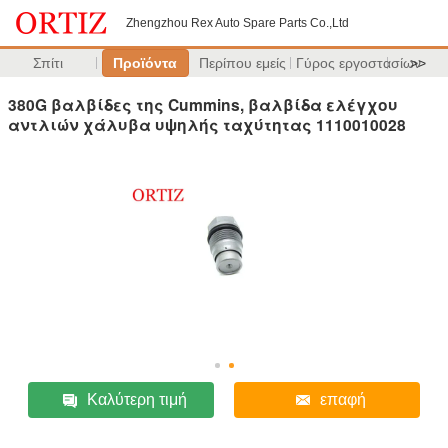
Zhengzhou Rex Auto Spare Parts Co.,Ltd
Σπίτι
Προϊόντα
Περίπου εμείς
Γύρος εργοστασίων
>>
380G βαλβίδες της Cummins, βαλβίδα ελέγχου
αντλιών χάλυβα υψηλής ταχύτητας 1110010028
Καλύτερη τιμή
επαφή