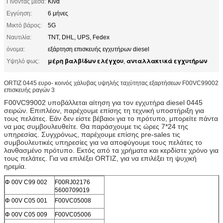
Γίνοντας μέσα:
Κίνα
Εγγύηση:
6 μήνες
Μικτό βάρος:
5G
Ναυτιλία:
TNT, DHL, UPS, Fedex
όνομα:
εξάρτηση επισκευής εγχυτήρων diesel
μέρη βαλβίδων ελέγχου
ανταλλακτικά εγχυτήρων
Υψηλό φως:
,
ORTIZ 0445 ευρο- κοινός χάλυβας υψηλής ταχύτητας εξαρτήσεων F00VC99002
επισκευής ραγών 3
F00VC99002 υποβάλλεται αίτηση για τον εγχυτήρα diesel 0445
σειρών. Επιπλέον, παρέχουμε επίσης τη τεχνική υποστήριξη για
τους πελάτες. Εάν δεν είστε βέβαιοι για το πρότυπο, μπορείτε πάντα
να μας συμβουλευθείτε. Θα παράσχουμε τις ώρες 7*24 της
υπηρεσίας. Συγχρόνως, παρέχουμε επίσης pre-sales τις
συμβουλευτικές υπηρεσίες για να αποφύγουμε τους πελάτες το
λανθασμένο πρότυπο. Εκτός από τα χρήματα και κερδίστε χρόνο για
τους πελάτες. Για να επιλέξει ORTIZ, για να επιλέξει τη ψυχική
ηρεμία.
Φ 00V C99 002
F00RJ02176
5600709019
Φ 00V C05 001
F00VC05008
Φ 00V C05 009
F00VC05006