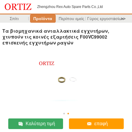
Zhengzhou Rex Auto Spare Parts Co.,Ltd
Σπίτι
Προϊόντα
Περίπου εμείς
Γύρος εργοστασίων
>>
Τα βιομηχανικά ανταλλακτικά εγχυτήρων,
χτυπούν τις κοινές εξαρτήσεις F00VC99002
επισκευής εγχυτήρων ραγών
Καλύτερη τιμή
επαφή