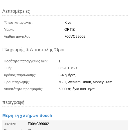
Λεπτομέρειες
Τόπος καταγωγής:
Κίνα
Μάρκα:
ORTIZ
Αριθμό μοντέλου:
F00VC99002
Πληρωμής & Αποστολής Όροι
Ποσότητα παραγγελίας min:
1
Τιμή:
0.5-1.1USD
Χρόνος παράδοσης:
3-4 ημέρες
Όροι πληρωμής:
Μ / Τ, Western Union, MoneyGram
Δυνατότητα προσφοράς:
5000 τεμάχια ανά μήνα
περιγραφή
Μέρη εγχυτήρων Bosch
μοντέλο:
F00VC99002