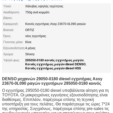
Υλικό:
Χάλυβας υψηλής ταχύτητας
Ακαθάριστο
750g ανά κομμάτι
βάρος:
Εφαρμογή:
Κοινός εγχυτήρας Assy 23670-0L090 ραγών
Bransd:
ORTIZ
Όρος:
νέος εγχυτήρας
Γίνοντας μέσα:
Κίνα
Εξουσιοδότηση:
4 μήνες
Χρώμα:
Slivery
295050-0180 κοινός εγχυτήρας ραγών
Υψηλό φως:
,
Κοινός εγχυτήρας ραγών diesel DENSO
,
Κοινός εγχυτήρας ραγών diesel HSS
DENSO μηχανών 29050-0180 diesel εγχυτήρας Assy
23670-0L090 ραγών εγχυτήρων 295050-0180 κοινός
Ο εγχυτήρας 295050-0180 diesel
υποβάλλεται αίτηση για
τη
TOYOTA
. Οι μακροχρόνιες εγγυήσεις εξουσιοδότησης είναι
διαθέσιμες. Επιπλέον, παρέχουμε επίσης τη τεχνική
υποστήριξη για τους πελάτες. Θα παράσχουμε τις ώρες 7*24
της υπηρεσίας. Συγχρόνως, παρέχουμε επίσης pre-sales τις