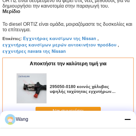
ORTIZ είναι δεσμευμένο να φέρει στις νέες μεθόδους για να
δημιουργήσει την καινοτομία στην παραγωγή του.
Μερίδιο
Το diesel ORTIZ είναι ομάδα, μοιραζόμαστε τις δυσκολίες και
το επίτευγμα.
Εγχυτήρας καυσίμων της Nissan
Ετικέττες:
,
εγχυτήρας καυσίμων μερών αυτοκινήτου προόδου
,
εγχυτήρες navara της Nissan
Αποκτήστε την καλύτερη τιμή για
295050-0180 κοινός χάλυβας
υψηλής ταχύτητας εγχυτήρων
ραγών Denso diesel
Να συνεχίσει
Wang
Κοινός εγχυτήρας ραγών Denso
Περισσότεροι