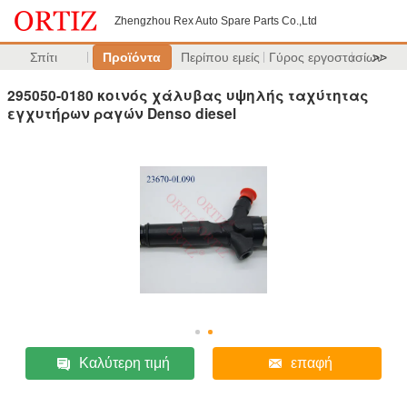
Zhengzhou Rex Auto Spare Parts Co.,Ltd
Σπίτι
Προϊόντα
Περίπου εμείς
Γύρος εργοστασίων
>>
295050-0180 κοινός χάλυβας υψηλής ταχύτητας
εγχυτήρων ραγών Denso diesel
Καλύτερη τιμή
επαφή