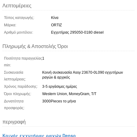
Λεπτομέρειες
Τόπος καταγωγής:
Κίνα
Μάρκα:
ORTIZ
Αριθμό μοντέλου:
Εγχυτήρας 295050-0180 diesel
Πληρωμής & Αποστολής Όροι
Ποσότητα παραγγελίας
1
min:
Συσκευασία
Κοινή συσκευασία Assy 23670-0L090 εγχυτήρων
ραγών & αρχικός
λεπτομέρειες:
Χρόνος παράδοσης:
3-5 εργάσιμες ημέρες
Όροι πληρωμής:
Western Union, MoneyGram, T/T
Δυνατότητα
3000Pieces το μήνα
προσφοράς:
περιγραφή
Κοινός εγχυτήρας ραγών Denso