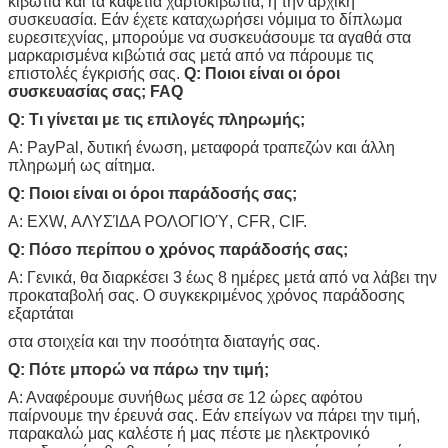
κιβώτια και τα καφετιά χαρτοκιβώτια, ή την αρχική
συσκευασία. Εάν έχετε καταχωρήσει νόμιμα το δίπλωμα
ευρεσιτεχνίας, μπορούμε να συσκευάσουμε τα αγαθά στα
μαρκαρισμένα κιβώτιά σας μετά από να πάρουμε τις
επιστολές έγκρισής σας.
Q: Ποιοι είναι οι όροι
συσκευασίας σας;
FAQ
Q: Τι γίνεται με τις επιλογές πληρωμής;
Α: PayPal, δυτική ένωση, μεταφορά τραπεζών και άλλη
πληρωμή ως αίτημα.
Q: Ποιοι είναι οι όροι παράδοσής σας;
Α: EXW, ΑΛΥΣΊΔΑ ΡΟΛΟΓΙΟΎ, CFR, CIF.
Q: Πόσο περίπου ο χρόνος παράδοσής σας;
Α: Γενικά, θα διαρκέσει 3 έως 8 ημέρες μετά από να λάβει την
προκαταβολή σας. Ο συγκεκριμένος χρόνος παράδοσης
εξαρτάται
στα στοιχεία και την ποσότητα διαταγής σας.
Q: Πότε μπορώ να πάρω την τιμή;
Α: Αναφέρουμε συνήθως μέσα σε 12 ώρες αφότου
παίρνουμε την έρευνά σας. Εάν επείγων να πάρει την τιμή,
παρακαλώ μας καλέστε ή μας πέστε με ηλεκτρονικό