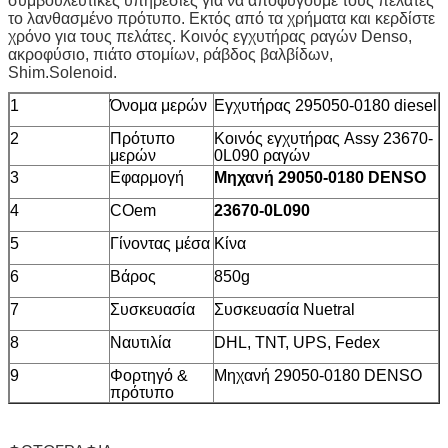
συμβουλευτικές υπηρεσίες για να αποφύγουμε τους πελάτες
το λανθασμένο πρότυπο. Εκτός από τα χρήματα και κερδίστε
χρόνο για τους πελάτες. Κοινός εγχυτήρας ραγών Denso,
ακροφύσιο, πιάτο στομίων, ράβδος βαλβίδων,
Shim.Solenoid.
1
Όνομα μερών
Εγχυτήρας 295050-0180 diesel
2
Πρότυπο
Κοινός εγχυτήρας Assy 23670-
μερών
0L090 ραγών
3
Εφαρμογή
Μηχανή 29050-0180 DENSO
4
COem
23670-0L090
5
Γίνοντας μέσα
Κίνα
6
Βάρος
850g
7
Συσκευασία
Συσκευασία Nuetral
8
Ναυτιλία
DHL, TNT, UPS, Fedex
9
Φορτηγό &
Μηχανή 29050-0180 DENSO
πρότυπο