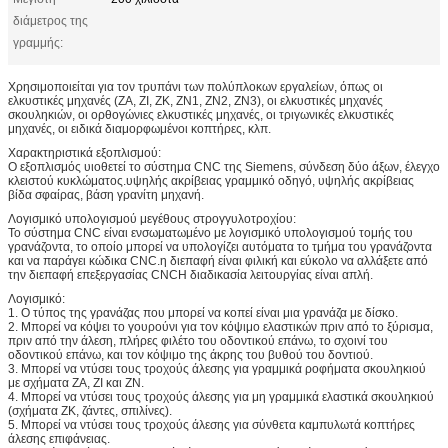
διάμετρος της
γραμμής:
Χρησιμοποιείται για τον τρυπάνι των πολύπλοκων εργαλείων, όπως οι
ελκυστικές μηχανές (ZA, ZI, ZK, ZN1, ZN2, ZN3), οι ελκυστικές μηχανές
σκουληκιών, οι ορθογώνιες ελκυστικές μηχανές, οι τριγωνικές ελκυστικές
μηχανές, οι ειδικά διαμορφωμένοι κοπτήρες, κλπ.
Χαρακτηριστικά εξοπλισμού:
Ο εξοπλισμός υιοθετεί το σύστημα CNC της Siemens, σύνδεση δύο άξων, έλεγχο
κλειστού κυκλώματος.υψηλής ακρίβειας γραμμικό οδηγό, υψηλής ακρίβειας
βίδα σφαίρας, βάση γρανίτη μηχανή.
Λογισμικό υπολογισμού μεγέθους στρογγυλοτροχίου:
Το σύστημα CNC είναι ενσωματωμένο με λογισμικό υπολογισμού τομής του
γρανάζοντα, το οποίο μπορεί να υπολογίζει αυτόματα το τμήμα του γρανάζοντα
και να παράγει κώδικα CNC.η διεπαφή είναι φιλική και εύκολο να αλλάξετε από
την διεπαφή επεξεργασίας CNCΗ διαδικασία λειτουργίας είναι απλή.
Λογισμικό:
1. Ο τύπος της γρανάζας που μπορεί να κοπεί είναι μια γρανάζα με δίσκο.
2. Μπορεί να κόψει το γουρούνι για τον κόψιμο ελαστικών πριν από το ξύρισμα,
πριν από την άλεση, πλήρες φιλέτο του οδοντικού επάνω, το σχοινί του
οδοντικού επάνω, και τον κόψιμο της άκρης του βυθού του δοντιού.
3. Μπορεί να ντύσει τους τροχούς άλεσης για γραμμικά ροφήματα σκουληκιού
με σχήματα ZA, ZI και ZN.
4. Μπορεί να ντύσει τους τροχούς άλεσης για μη γραμμικά ελαστικά σκουληκιού
(σχήματα ZK, ζάντες, σπιλίνες).
5. Μπορεί να ντύσει τους τροχούς άλεσης για σύνθετα καμπυλωτά κοπτήρες
άλεσης επιφάνειας.