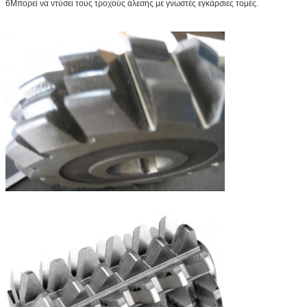
6Μπορεί να ντύσει τους τροχούς άλεσης με γνωστές εγκάρσιες τομές.