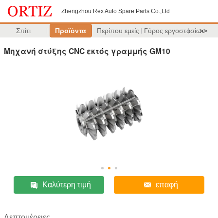
Zhengzhou Rex Auto Spare Parts Co.,Ltd
Σπίτι
Προϊόντα
Περίπου εμείς
Γύρος εργοστασίων
>>
Μηχανή στύξης CNC εκτός γραμμής GM10
Καλύτερη τιμή
επαφή
Λεπτομέρειες