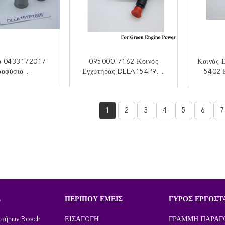
ο 0433172017
095000-7162 Κοινός
Κοινός 
ροφύσιο
Εγχυτήρας DLLA154P988
5402 
151P1656
Καυσίμων Μηχανών Diesel
239101
ήρων Ραγών
Εγχυτήρων Ραγών Diesel
Ρ
ΟΙΝΩΝΉΣΤΕ
ΕΠΙΚΟΙΝΩΝΉΣΤΕ
ΕΠ
των Καυσίμων
1
2
3
4
5
6
7
είων ORTIZ
Εγχύσεων Μερών
ών Diesel
Σ
ΠΕΡΊΠΟΥ ΕΜΕΊΣ
ΓΎΡΟΣ ΕΡΓΟΣΤ
υτήρων Bosch
ΕΙΣΑΓΩΓΉ
ΓΡΑΜΜΉ ΠΑΡΑΓ