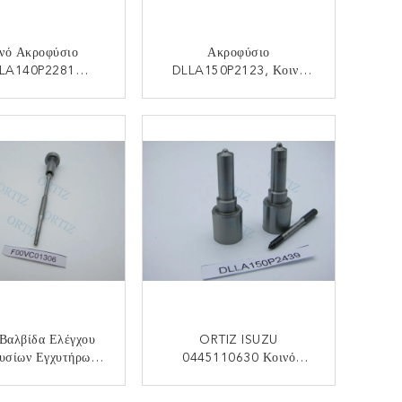
νό Ακροφύσιο
Ακροφύσιο
LA140P2281
DLLA150P2123, Κοινό
ρων Ραγών ORTIZ
Σώμα DLLA 150 P2123
1100200FA130
Καυστήρων Auto-Oil
ΙΚΟΙΝΩΝΉΣΤΕ
ΕΠΙΚΟΙΝΩΝΉΣΤΕ
ORTIZ YuChai YC6J
Ακροφυσίων Εγχυτήρων
Ραγών 0433172123
 Βαλβίδα Ελέγχου
ORTIZ ISUZU
υσίων Εγχυτήρων
0445110630 Κοινό
ν Συνελεύσεων
Ακροφύσιο 0433172439
ίδων Εγχυτήρων
Μηχανών Ακροφυσίων
ΙΚΟΙΝΩΝΉΣΤΕ
ΕΠΙΚΟΙΝΩΝΉΣΤΕ