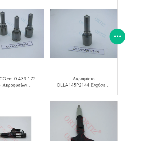
CRI F00VC01306
DLLA150P2439 Εγχύσεων
00V C01 306
Ραγών
 COem 0 433 172
Ακροφύσιο
4 Ακροφυσίων
DLLA145P2144 Εγχύσεων
LA143P2364
ORTIZ Cummins Για Τον
ήρων Εγχυτήρων
Κοινό Εγχυτήρα 0 Ραγών
ΙΚΟΙΝΩΝΉΣΤΕ
ΕΠΙΚΟΙΝΩΝΉΣΤΕ
ν ORTIZ FOTON
445 120 336
Cummins