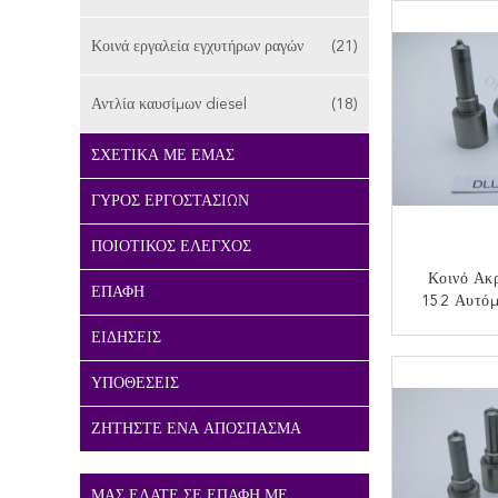
ORTIZ H
33800
Κοινά εργαλεία εγχυτήρων ραγών
(21)
044
Αντλία καυσίμων diesel
(18)
ΣΧΕΤΙΚΆ ΜΕ ΕΜΆΣ
ΓΎΡΟΣ ΕΡΓΟΣΤΑΣΊΩΝ
ΠΟΙΟΤΙΚΌΣ ΈΛΕΓΧΟΣ
Κοινό Ακ
ΕΠΑΦΉ
152 Αυτόμ
DLLA152
ΕΙΔΉΣΕΙΣ
Ραγών ORT
ΕΠΙΚ
P
ΥΠΟΘΈΣΕΙΣ
ΖΗΤΉΣΤΕ ΈΝΑ ΑΠΌΣΠΑΣΜΑ
ΜΑΣ ΕΛΆΤΕ ΣΕ ΕΠΑΦΉ ΜΕ