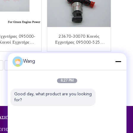
Εγχυτήρας 095000-
23670-30070 Κοινός
Κοινοί Εγχυτήρες
Εγχυτήρας 095000-5251
322 Ραγών HINO
Μηχανών Καυσίμων
αγών Denso
Εγχυτήρων Ραγών Denso
ΙΚΟΙΝΩΝΉΣΤΕ
ΕΠΙΚΟΙΝΩΝΉΣΤΕ
Wang
8
>
8:27 PM
Good day, what product are you looking 
for?
ΑΣΊΩΝ
ΕΠΑΦΉ
Zhengzhou Rex Auto Spare Parts Co.,Ltd
ΩΓΉΣ