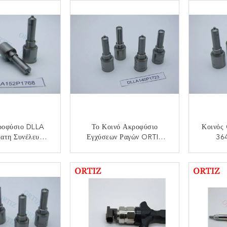
YUNDAI KIA
2.5L Για Την Έγχυση
ORTIZ 
-27400 Για
0445110321
Φ 
5110257
ροφύσιο DLLA
Το Κοινό Ακροφύσιο
Κοινός
ατη Συνέλευση
Εγχύσεων Ραγών ORTIZ
36
P1768 Diesel
DLLA140P1723 Έντυσε Τη
DL
IZ Ακροφυσίων
Βελόνα 0433175481
Καυστ
ΟΙΝΩΝΉΣΤΕ
ΕΠΙΚΟΙΝΩΝΉΣΤΕ
ΕΠ
1768
Συνέλευση CUMMINS
Ραγώ
4937065 Ακροφυσίων
Εγχύσεων