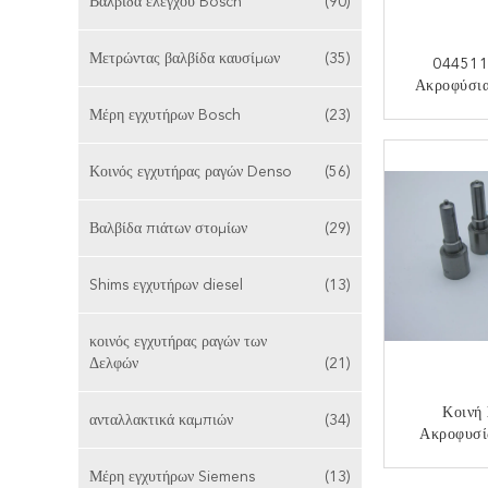
Βαλβίδα ελέγχου Bosch
(90)
Μετρώντας βαλβίδα καυσίμων
(35)
044511
Ακροφύσι
Εγχυτήρ
Μέρη εγχυτήρων Bosch
(23)
ΕΠΙΚ
Κοινός εγχυτήρας ραγών Denso
(56)
Βαλβίδα πιάτων στομίων
(29)
Shims εγχυτήρων diesel
(13)
κοινός εγχυτήρας ραγών των
Δελφών
(21)
Κοινή
ανταλλακτικά καμπιών
(34)
Ακροφυσί
Ραγών 
Μέρη εγχυτήρων Siemens
(13)
DLLA150P1
ΕΠΙΚ