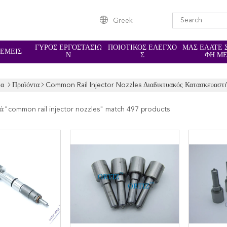
Greek
ΓΎΡΟΣ ΕΡΓΟΣΤΑΣΊΩ
ΠΟΙΟΤΙΚΌΣ ΈΛΕΓΧΟ
ΜΑΣ ΕΛΆΤΕ 
 ΕΜΕΊΣ
Ν
Σ
ΦΉ Μ
δα
Προϊόντα
Common Rail Injector Nozzles Διαδικτυακός Κατασκευαστ
ά:"
common rail injector nozzles
" match 497 products