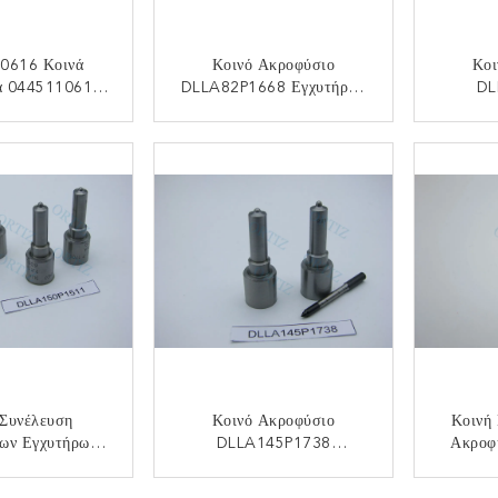
0616 Κοινά
Κοινό Ακροφύσιο
Κοι
α 0445110617
DLLA82P1668 Εγχυτήρων
DL
ων Ραγών HSS
Ραγών ORTIZ Kobelco
Εγχυτή
Bosch Για JMC 4JB1 TC
JAC 
ΟΙΝΩΝΉΣΤΕ
ΕΠΙΚΟΙΝΩΝΉΣΤΕ
ΕΠ
 Συνέλευση
Κοινό Ακροφύσιο
Κοινή
ων Εγχυτήρων
DLLA145P1738
Ακροφ
Ακροφυσίων
Εγχυτήρων Ραγών Rex
Ραγώ
511 Εγχύσεων
ORTIZ Jiangling JMC
Βαλβ
ΟΙΝΩΝΉΣΤΕ
ΕΠΙΚΟΙΝΩΝΉΣΤΕ
ΕΠ