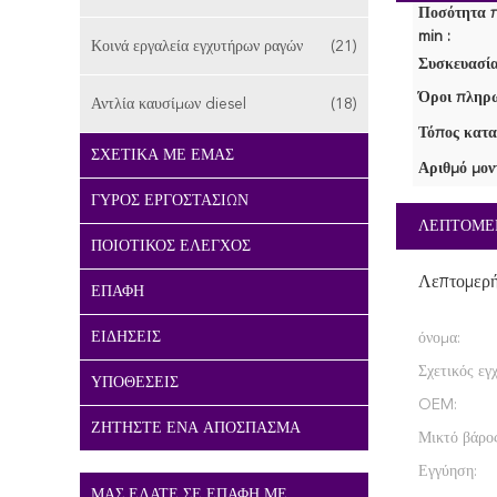
Ποσότητα 
min :
Κοινά εργαλεία εγχυτήρων ραγών
(21)
Συσκευασία
Όροι πληρω
Αντλία καυσίμων diesel
(18)
Τόπος κατα
ΣΧΕΤΙΚΆ ΜΕ ΕΜΆΣ
Αριθμό μον
ΓΎΡΟΣ ΕΡΓΟΣΤΑΣΊΩΝ
ΛΕΠΤΟΜΕ
ΠΟΙΟΤΙΚΌΣ ΈΛΕΓΧΟΣ
Λεπτομερ
ΕΠΑΦΉ
ΕΙΔΉΣΕΙΣ
όνομα:
Σχετικός εγ
ΥΠΟΘΈΣΕΙΣ
OEM:
ΖΗΤΉΣΤΕ ΈΝΑ ΑΠΌΣΠΑΣΜΑ
Μικτό βάρος
Εγγύηση:
ΜΑΣ ΕΛΆΤΕ ΣΕ ΕΠΑΦΉ ΜΕ