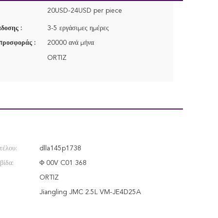
20USD-24USD per piece
δοσης :
3-5 εργάσιμες ημέρες
προσφοράς :
20000 ανά μήνα
ORTIZ
τέλου:
dlla145p1738
βίδα:
Φ 00V C01 368
ORTIZ
Jiangling JMC 2.5L VM-JE4D25A