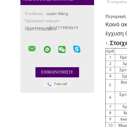
Επισημαίνω
Υπεύθυνος :
Justin Wang
Περιγραφή
Τηλεφωνικό νούμερο :
Κοινό α
WhatsApp :
+8617719858619
+8617719858619
έγχυση 
Στοιχ
1.
Αριθ.
1
Πρό
2
Αρ
3
Σχετ
4
Σχ
Βοη
Free call
5
Σχετ
6
7
Χρ
8
Κ
9
Ακα
10
Μηχα