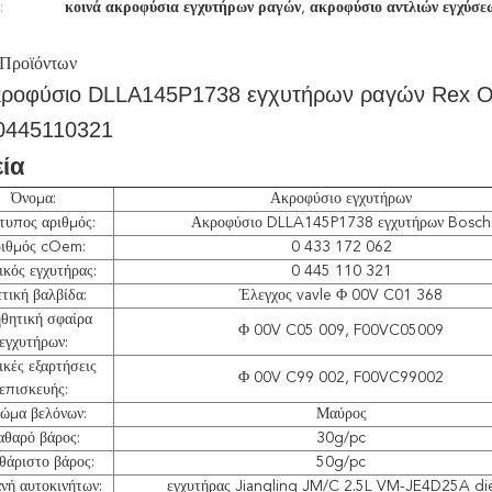
:
κοινά ακροφύσια εγχυτήρων ραγών
,
ακροφύσιο αντλιών εγχύσε
 Προϊόντων
κροφύσιο DLLA145P1738 εγχυτήρων ραγών Rex ORT
0445110321
εία
Όνομα:
Ακροφύσιο εγχυτήρων
τυπος αριθμός:
Ακροφύσιο DLLA145P1738 εγχυτήρων Bosch
ιθμός cOem:
0 433 172 062
ικός εγχυτήρας:
0 445 110 321
ετική βαλβίδα:
Έλεγχος vavle Φ 00V C01 368
θητική σφαίρα
Φ 00V C05 009, F00VC05009
εγχυτήρων:
ικές εξαρτήσεις
Φ 00V C99 002, F00VC99002
επισκευής:
ώμα βελόνων:
Μαύρος
αθαρό βάρος:
30g/pc
θάριστο βάρος:
50g/pc
νή αυτοκινήτων:
εγχυτήρας Jiangling JM/C 2.5L VM-JE4D25A di