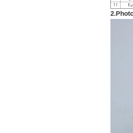
11
Εμ
2.Phot