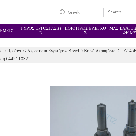
Greek
ΓΎΡΟΣ ΕΡΓΟΣΤΑΣΊΩ
ΠΟΙΟΤΙΚΌΣ ΈΛΕΓΧΟ
ΜΑΣ ΕΛΆΤΕ 
 ΕΜΕΊΣ
Ν
Σ
ΦΉ Μ
δα
Προϊόντα
Ακροφύσιο Εγχυτήρων Bosch
Κοινό Ακροφύσιο DLLA145P
χυση 0445110321