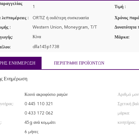
παραγγελίας
1
Τιμή :
 λεπτομέρειες :
ORTIZ ή ουδέτερη συσκευασία
Χρόνος παρά
μής :
Western Union, Moneygram, T/T
Δυνατότητα 
Κίνα
γωγής:
Μάρκα:
dlla145p1738
τέλου:
ΡΉΣ ΕΝΗΜΈΡΩΣΗ
ΠΕΡΙΓΡΑΦΉ ΠΡΟΪΌΝΤΩΝ
ής Ενημέρωση
Κοινό ακροφύσιο ραγών
Αριθμό μον
χυτήρας:
0 445 110 321
Σχετική βαλ
0 433 172 062
μάρκα:
:
45g ανά κομμάτι
κινητήρας:
6 μήνες