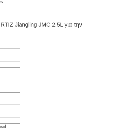
ων
IZ Jiangling JMC 2.5L για την
esel