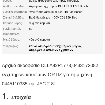
όνομα:
αρχικό ακροφύσιο εγχυτήρων καυσίμων
Αριθμό μοντέλου:
Ακροφύσιο εγχυτήρων DLLA 82 Π 1773 Bosch
Σχετικός εγχυτήρας:
“εγχυτήρας χρωμίου 0 445 110 335 Bosch
Σχετική βαλβίδα:
Βαλβίδα ελέγχου Φ 00V C01 359 Bico
Καθαρό βάρος:
35g ανά κομμάτι
Γωνία τρυπών
82°
ακροφυσίων:
Μικτό βάρος:
45g ανά κομμάτι
κοινά ακροφύσια εγχυτήρων ραγών
Υψηλό φως:
,
ακροφύσιο αντλιών εγχύσεων
Αρχικό ακροφύσιο DLLA82P1773,0433172082
εγχυτήρων καυσίμων ORTIZ για τη μηχανή
0445110335 της JAC 2.8l
1.
Στοιχεία