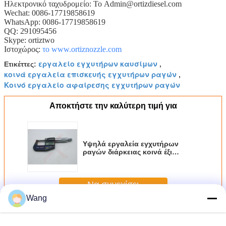
Ηλεκτρονικό ταχυδρομείο: Το Admin@ortizdiesel.com
Wechat: 0086-17719858619
WhatsApp: 0086-17719858619
QQ: 291095456
Skype: ortiztwo
Ιστοχώρος:
το www.ortiznozzle.com
εργαλείο εγχυτήρων καυσίμων
Ετικέττες:
,
κοινά εργαλεία επισκευής εγχυτήρων ραγών
,
Κοινό εργαλείο αφαίρεσης εγχυτήρων ραγών
Αποκτήστε την καλύτερη τιμή για
Υψηλά εργαλεία εγχυτήρων
ραγών διάρκειας κοινά έξι
εξουσιοδότησης μήνες έγκρισης
CE
Να συνεχίσει
Wang
Κοινά εργαλεία εγχυτήρων ραγών
Περισσότεροι