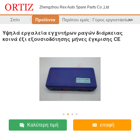
Zhengzhou Rex Auto Spare Parts Co.,Ltd
Σπίτι
Προϊόντα
Περίπου εμείς
Γύρος εργοστασίων
>>
Υψηλά εργαλεία εγχυτήρων ραγών διάρκειας
κοινά έξι εξουσιοδότησης μήνες έγκρισης CE
Καλύτερη τιμή
επαφή