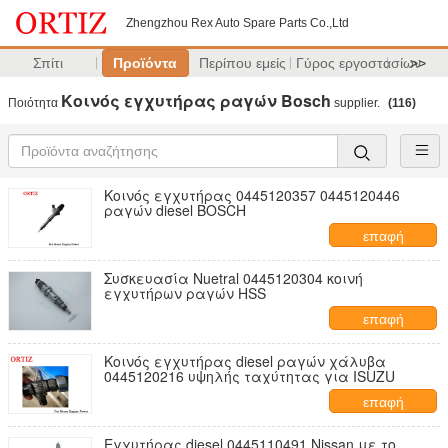
Zhengzhou Rex Auto Spare Parts Co.,Ltd
Σπίτι
Προϊόντα
Περίπου εμείς
Γύρος εργοστασίων
>>
Κοινός εγχυτήρας ραγών Bosch
Ποιότητα
supplier.
(116)
Κοινός εγχυτήρας 0445120357 0445120446
ραγών diesel BOSCH
επαφή
Συσκευασία Nuetral 0445120304 κοινή
εγχυτήρων ραγών HSS
επαφή
Κοινός εγχυτήρας diesel ραγών χάλυβα
0445120216 υψηλής ταχύτητας για ISUZU
επαφή
Εγχυτήρας diesel 0445110491 Nissan με το