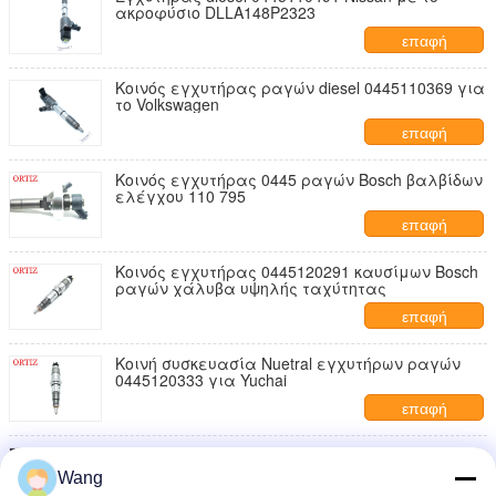
ακροφύσιο DLLA148P2323
επαφή
Κοινός εγχυτήρας ραγών diesel 0445110369 για
το Volkswagen
επαφή
Κοινός εγχυτήρας 0445 ραγών Bosch βαλβίδων
ελέγχου 110 795
επαφή
Κοινός εγχυτήρας 0445120291 καυσίμων Bosch
ραγών χάλυβα υψηλής ταχύτητας
επαφή
Κοινή συσκευασία Nuetral εγχυτήρων ραγών
0445120333 για Yuchai
επαφή
Τυποποιημένος 0445110249 4X4 εγχυτήρας
αντλιών καυσίμων diesel cOem
Wang